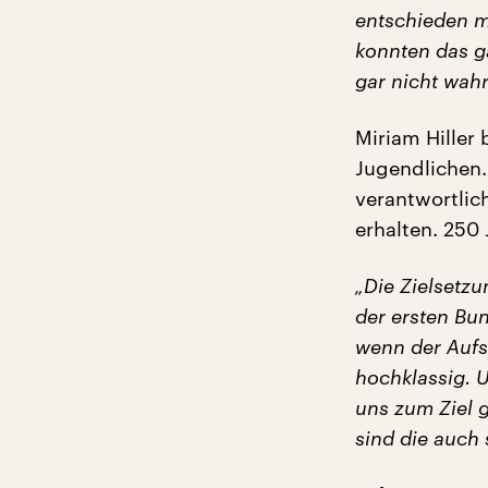
entschieden m
konnten das ga
gar nicht wa
Miriam Hiller
Jugendlichen.
verantwortli
erhalten. 250
„Die Zielsetzu
der ersten Bun
wenn der Aufst
hochklassig. 
uns zum Ziel 
sind die auch 