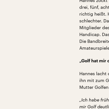
Hannes zockt 
drei, fünf, ac
richtig heißt.
schlechter. D
Mitglieder de
Handicap. Das 
Die Bandbreit
Amateurspiele
„Golf hat mir
Hannes lacht d
ihn mit zum G
Mutter Golfen
„Ich habe früh
mir Golf deut