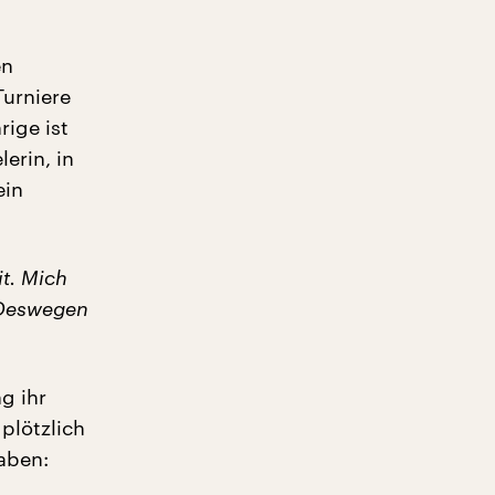
en
urniere
rige ist
erin, in
ein
t. Mich
. Deswegen
g ihr
 plötzlich
aben: