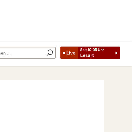
Seit
10:05
Uhr
Live
Lesart