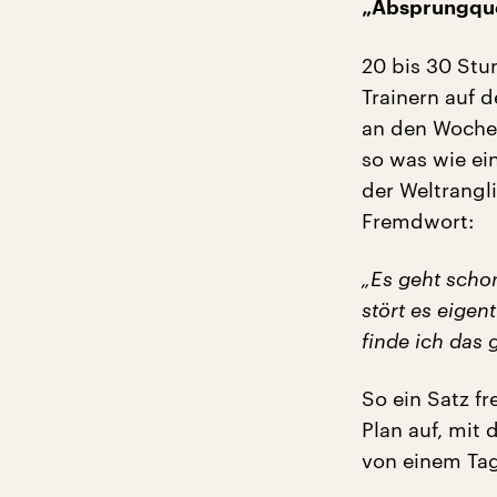
„Absprungquo
20 bis 30 Stu
Trainern auf 
an den Wochen
so was wie ein
der Weltrangli
Fremdwort:
„Es geht scho
stört es eigen
finde ich das 
So ein Satz fr
Plan auf, mit 
von einem Tag