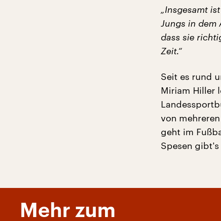
„Insgesamt is
Jungs in dem A
dass sie richt
Zeit.“
Seit es rund u
Miriam Hiller
Landessportbu
von mehreren 
geht im Fußbal
Spesen gibt's 
Mehr zum