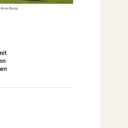
/ Arno Burgi
mit
en
ren