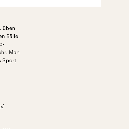
, üben
en Bälle
a-
ehr. Man
s Sport
pf