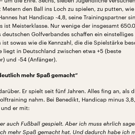
– um die Ehre. Sechs, sieben Jugendliche versuche
ht Metern den Ball ins Loch zu spielen, zu putten, wie
 Hannes hat Handicap -4,8, seine Trainingspartner si
as ist Meisterklasse. Nur wenige der insgesamt 650.
s deutschen Golfverbandes schaffen ein einstelliges
ist sowas wie die Kennzahl, die die Spielstärke bes
e liegt in Deutschland zwischen etwa +5 (beste
r) und -54 (Anfänger).
 deutlich mehr Spaß gemacht“
arüber. Er spielt seit fünf Jahren. Alles fing an, als 
olftraining nahm. Bei Benedikt, Handicap minus 3,8,
 und er mit:
er auch Fußball gespielt. Aber ich muss ehrlich sage
lich mehr Spaß gemacht hat. Und dadurch habe ich 