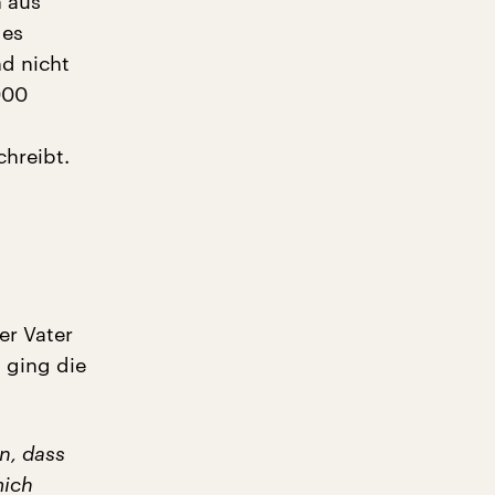
n aus
 es
nd nicht
000
chreibt.
der Vater
 ging die
n, dass
mich