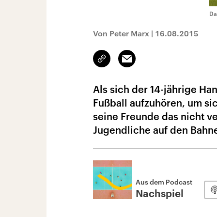
Da
Von Peter Marx
|
16.08.2015
Link
Email
kopieren/teilen
Als sich der 14-jährige Ha
Fußball aufzuhören, um si
seine Freunde das nicht v
Jugendliche auf den Bahne
Aus dem Podcast
Nachspiel