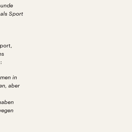
eunde
 als Sport
port,
hs
:
amen in
en, aber
 haben
swegen