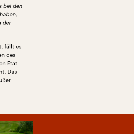
s bei den
u haben,
n der
 fällt es
en des
en Etat
ht. Das
Außer