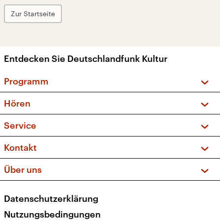
Zur Startseite
Entdecken Sie Deutschlandfunk Kultur
Programm
Vorschau und Rückschau
Hören
Sendungen und Podcasts
Livestream
Service
Musikliste
Frequenzen (UKW + DAB+)
FAQ
Kontakt
Kakadu – Das Kinderprogramm
Apps
Archiv
Hörerservice
Über uns
Newsletter
Social Media
Deutschlandradio
RSS
Datenschutzerklärung
Presse
Veranstaltungen
Nutzungsbedingungen
Karriere