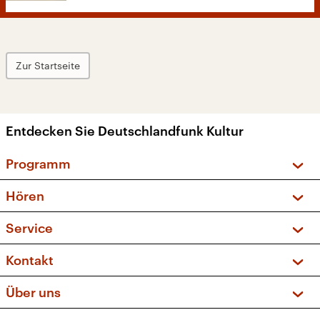
Zur Startseite
Entdecken Sie Deutschlandfunk Kultur
Programm
Vorschau und Rückschau
Hören
Sendungen und Podcasts
Livestream
Service
Musikliste
Frequenzen (UKW + DAB+)
FAQ
Kontakt
Kakadu – Das Kinderprogramm
Apps
Archiv
Hörerservice
Über uns
Newsletter
Social Media
Deutschlandradio