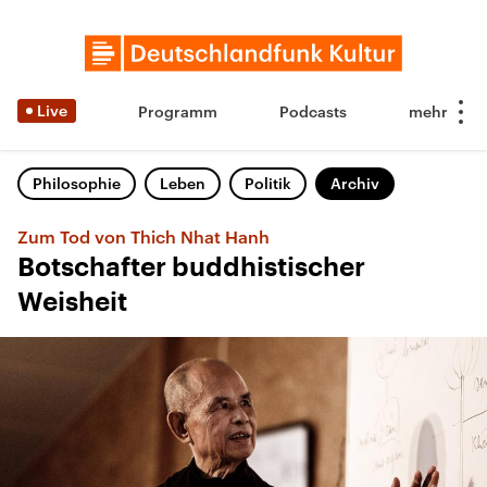
Live
Programm
Podcasts
Philosophie
Leben
Politik
Archiv
Zum Tod von Thich Nhat Hanh
Botschafter buddhistischer
Weisheit