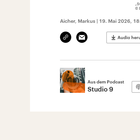
„S
© 
Aicher, Markus
|
19. Mai 2026, 18
Link
Email
Audio her
kopieren/teilen
Aus dem Podcast
Studio 9