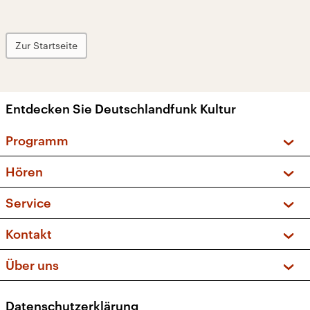
Zur Startseite
Entdecken Sie Deutschlandfunk Kultur
Programm
Vorschau und Rückschau
Hören
Sendungen und Podcasts
Livestream
Service
Musikliste
Frequenzen (UKW + DAB+)
FAQ
Kontakt
Kakadu – Das Kinderprogramm
Apps
Archiv
Hörerservice
Über uns
Newsletter
Social Media
Deutschlandradio
RSS
Datenschutzerklärung