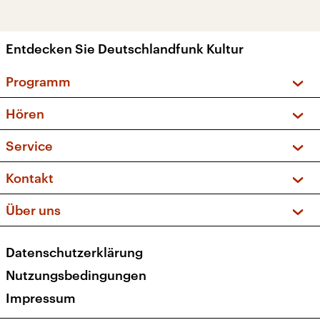
Entdecken Sie Deutschlandfunk Kultur
Programm
Vorschau und Rückschau
Hören
Sendungen und Podcasts
Livestream
Service
Musikliste
Frequenzen (UKW + DAB+)
FAQ
Kontakt
Kakadu – Das Kinderprogramm
Apps
Archiv
Hörerservice
Über uns
Newsletter
Social Media
Deutschlandradio
RSS
Datenschutzerklärung
Presse
Veranstaltungen
Nutzungsbedingungen
Karriere
Impressum
Transparenz