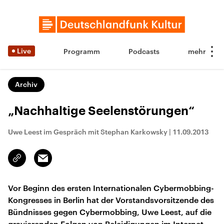
Live
Programm
Podcasts
Archiv
„Nachhaltige Seelenstörungen“
Uwe Leest im Gespräch mit Stephan Karkowsky
|
11.09.2013
Email
Link
kopieren/teilen
Vor Beginn des ersten Internationalen Cybermobbing-
Kongresses in Berlin hat der Vorstandsvorsitzende des
Bündnisses gegen Cybermobbing, Uwe Leest, auf die
gravierenden Folgen von Beleidigungen im Internet