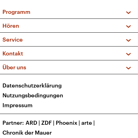
Programm
Vorschau und Rückschau
Hören
Sendungen und Podcasts
Livestream
Service
Musikliste
Frequenzen (UKW + DAB+)
FAQ
Kontakt
Kakadu – Das Kinderprogramm
Apps
Archiv
Hörerservice
Über uns
Newsletter
Social Media
Deutschlandradio
RSS
Datenschutzerklärung
Presse
Veranstaltungen
Nutzungsbedingungen
Karriere
Impressum
Transparenz
Korrekturen und Richtigstellungen
Partner
ARD
|
ZDF
|
Phoenix
|
arte
|
Barrierefreiheit
Chronik der Mauer