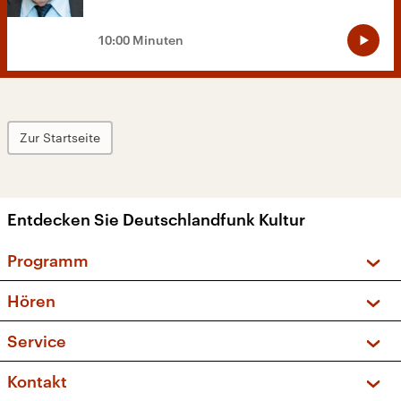
10:00 Minuten
Zur Startseite
Entdecken Sie Deutschlandfunk Kultur
Programm
Vorschau und Rückschau
Hören
Sendungen und Podcasts
Livestream
Service
Musikliste
Frequenzen (UKW + DAB+)
FAQ
Kontakt
Kakadu – Das Kinderprogramm