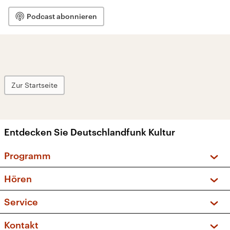
Podcast abonnieren
Zur Startseite
Entdecken Sie Deutschlandfunk Kultur
Programm
Vorschau und Rückschau
Hören
Sendungen und Podcasts
Livestream
Service
Musikliste
Frequenzen (UKW + DAB+)
FAQ
Kontakt
Kakadu – Das Kinderprogramm