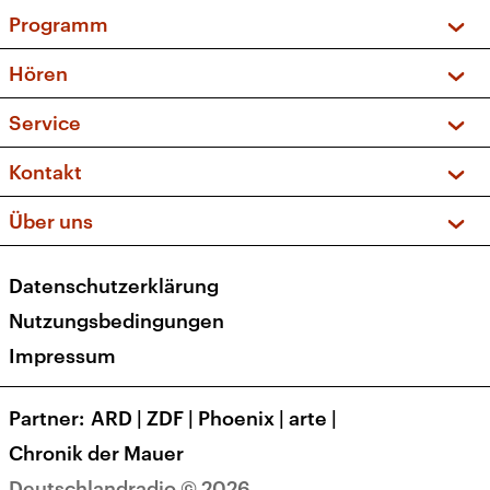
Programm
Vorschau und Rückschau
Hören
Sendungen und Podcasts
Livestream
Service
Musikliste
Frequenzen (UKW + DAB+)
FAQ
Kontakt
Kakadu – Das Kinderprogramm
Apps
Archiv
Hörerservice
Über uns
Newsletter
Social Media
Deutschlandradio
RSS
Datenschutzerklärung
Presse
Veranstaltungen
Nutzungsbedingungen
Karriere
Impressum
Transparenz
Korrekturen und Richtigstellungen
Partner
ARD
|
ZDF
|
Phoenix
|
arte
|
Barrierefreiheit
Chronik der Mauer
Deutschlandradio © 2026