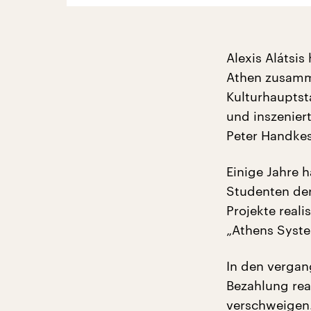
Alexis Alátsi
Athen zusamm
Kulturhauptsta
und inszeniert
Peter Handkes
Einige Jahre 
Studenten der
Projekte reali
„Athens Syste
In den vergan
Bezahlung real
verschweigen