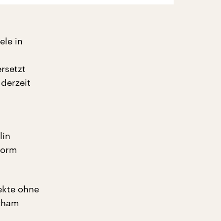
ele in
ersetzt
 derzeit
lin
tform
jekte ohne
Scham