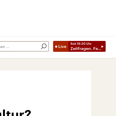
Seit
19:30
Uhr
Live
Zeitfragen. Feature
ltur?