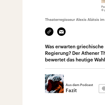
Pa
© 
Theaterregisseur Alexis Alátsis i
Link
Email
kopieren/teilen
Was erwarten griechische 
Regierung? Der Athener Th
bewertet das heutige Wahl
Aus dem Podcast
Fazit