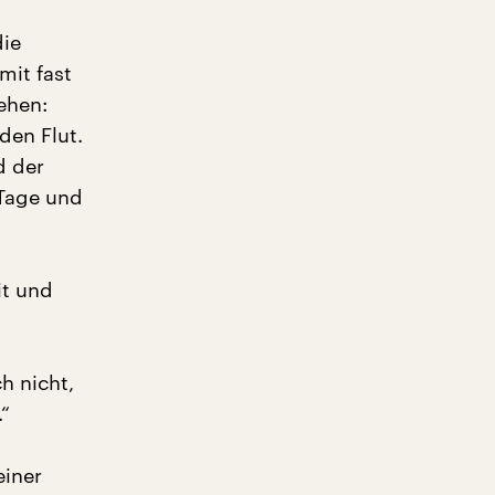
die
mit fast
ehen:
den Flut.
d der
 Tage und
it und
h nicht,
.“
einer