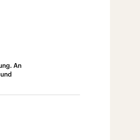
ung. An
 und