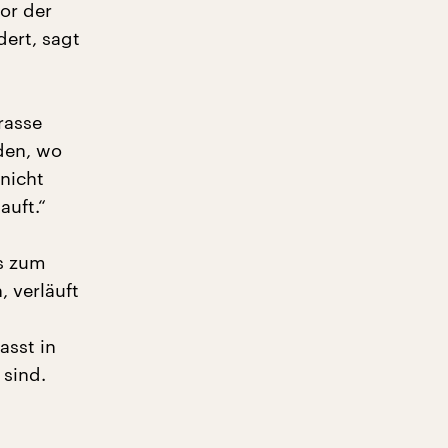
or der
dert, sagt
rasse
den, wo
nicht
auft.“
is zum
 verläuft
asst in
 sind.