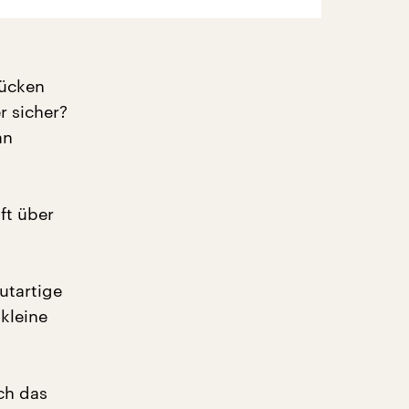
rücken
 sicher?
an
ft über
utartige
kleine
ch das