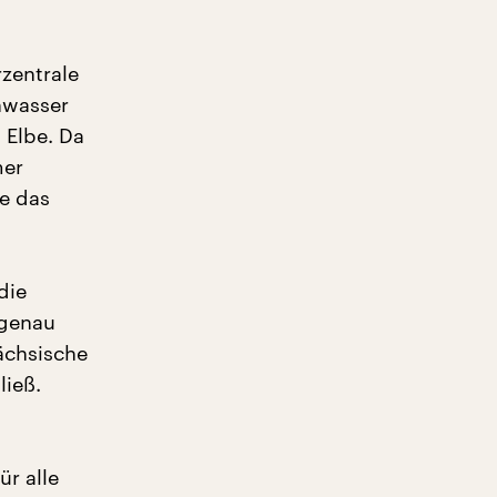
zentrale
hwasser
 Elbe. Da
mer
e das
die
 genau
ächsische
ieß.
r alle