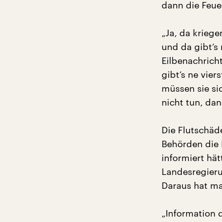
dann die Feue
„Ja, da krieg
und da gibt’s
Eilbenachrich
gibt’s ne vie
müssen sie si
nicht tun, dan
Die Flutschäd
Behörden die 
informiert hä
Landesregieru
Daraus hat m
„Information 