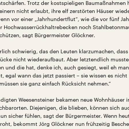
ntschärfen. Trotz der kostspieligen Baumaßnahmen
nern nicht erlaubt, ihre elf zerstörten Häuser wied
nn vor einer „Jahrhundertflut“, wie die vor fünf Jah
r Hochwasserrückhaltrebecken noch Stahlbetonmau
chützen, sagt Bürgermeister Glöckner.
rlich schwierig, das den Leuten klarzumachen, das
ücke nicht wiederaufbaut. Aber letztendlich musste
en und die hat, denke ich, auch gesiegt, weil eh man
, egal wann das jetzt passiert – sie wissen es nicht
müssen sie ganz einfach Rücksicht nehmen.“
ädigten Weesensteiner bekamen neue Wohnhäuser in
hbarorten. Diejenigen, die blieben, können sich au
un sicher fühlen, sagt der Bürgermeister. Wenn heut
oht, bekommt Jörg Glöckner nun frühzeitig Besche