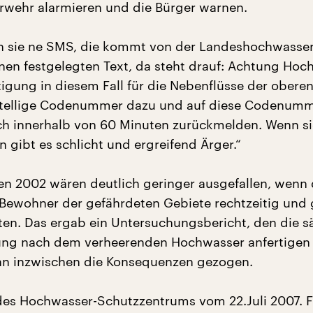
rwehr alarmieren und die Bürger warnen.
en sie ne SMS, die kommt von der Landeshochwasser
 nen festgelegten Text, da steht drauf: Achtung Hoc
tigung in diesem Fall für die Nebenflüsse der oberen
rstellige Codenummer dazu und auf diese Codenum
ch innerhalb von 60 Minuten zurückmelden. Wenn si
n gibt es schlicht und ergreifend Ärger.“
en 2002 wären deutlich geringer ausgefallen, wenn 
Bewohner der gefährdeten Gebiete rechtzeitig und
tten. Das ergab ein Untersuchungsbericht, den die s
ng nach dem verheerenden Hochwasser anfertigen l
an inzwischen die Konsequenzen gezogen.
des Hochwasser-Schutzzentrums vom 22.Juli 2007. Fü