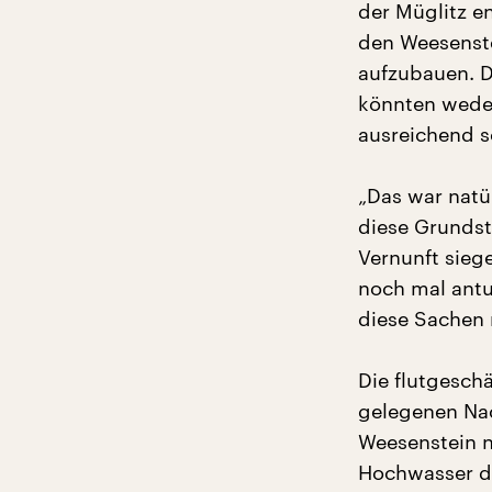
der Müglitz e
den Weesenstei
aufzubauen. De
könnten wede
ausreichend s
„Das war natü
diese Grundst
Vernunft sieg
noch mal antut
diese Sachen 
Die flutgesch
gelegenen Nac
Weesenstein n
Hochwasser dr