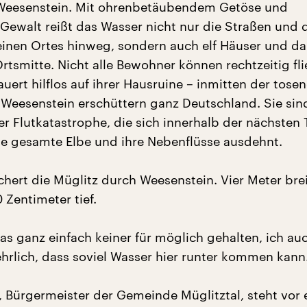
 Weesenstein. Mit ohrenbetäubendem Getöse und
 Gewalt reißt das Wasser nicht nur die Straßen und 
einen Ortes hinweg, sondern auch elf Häuser und da
rtsmitte. Nicht alle Bewohner können rechtzeitig fli
auert hilflos auf ihrer Hausruine – inmitten der tosen
s Weesenstein erschüttern ganz Deutschland. Sie sin
ner Flutkatastrophe, die sich innerhalb der nächsten
e gesamte Elbe und ihre Nebenflüsse ausdehnt.
chert die Müglitz durch Weesenstein. Vier Meter bre
 Zentimeter tief.
as ganz einfach keiner für möglich gehalten, ich auc
ehrlich, dass soviel Wasser hier runter kommen kann
, Bürgermeister der Gemeinde Müglitztal, steht vor 