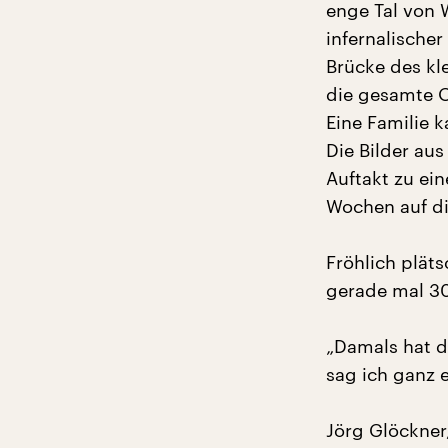
enge Tal von
infernalischer
Brücke des kl
die gesamte O
Eine Familie k
Die Bilder au
Auftakt zu ei
Wochen auf di
Fröhlich pläts
gerade mal 30
„Damals hat d
sag ich ganz 
Jörg Glöckner