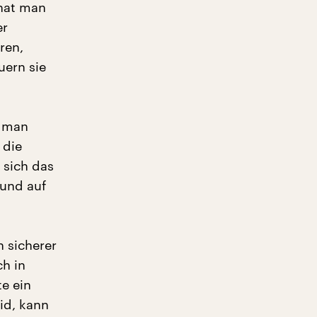
 hat man
er
ren,
ern sie
s man
 die
 sich das
 und auf
 sicherer
ch in
e ein
id, kann