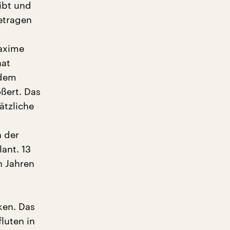
ibt und
etragen
axime
aat
rdem
ßert. Das
ätzliche
n der
ant. 13
n Jahren
ken. Das
luten in