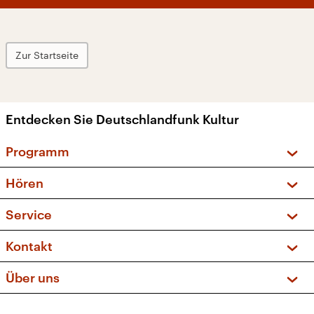
Zur Startseite
Entdecken Sie Deutschlandfunk Kultur
Programm
Vorschau und Rückschau
Hören
Sendungen und Podcasts
Livestream
Service
Musikliste
Frequenzen (UKW + DAB+)
FAQ
Kontakt
Kakadu – Das Kinderprogramm
Apps
Archiv
Hörerservice
Über uns
Newsletter
Social Media
Deutschlandradio
RSS