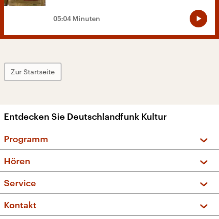
05:04 Minuten
Zur Startseite
Entdecken Sie Deutschlandfunk Kultur
Programm
Vorschau und Rückschau
Hören
Sendungen und Podcasts
Livestream
Service
Musikliste
Frequenzen (UKW + DAB+)
FAQ
Kontakt
Kakadu – Das Kinderprogramm
Apps