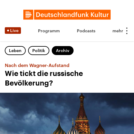
Live
Programm
Podcasts
Leben
Politik
Archiv
Nach dem Wagner-Aufstand
Wie tickt die russische
Bevölkerung?