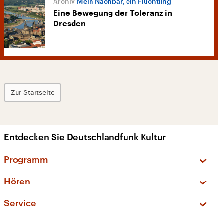
Mein Nachbar, ein Flüchtling
Eine Bewegung der Toleranz in
Dresden
Zur Startseite
Entdecken Sie Deutschlandfunk Kultur
Programm
Vorschau und Rückschau
Hören
Sendungen und Podcasts
Livestream
Service
Musikliste
Frequenzen (UKW + DAB+)