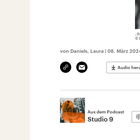
„S
© 
von Daniels, Laura
|
08. März 202
Link
Email
Audio her
kopieren/teilen
Aus dem Podcast
Studio 9