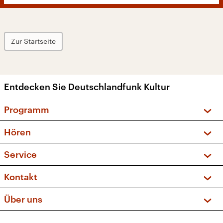
Zur Startseite
Entdecken Sie Deutschlandfunk Kultur
Programm
Vorschau und Rückschau
Hören
Sendungen und Podcasts
Livestream
Service
Musikliste
Frequenzen (UKW + DAB+)
FAQ
Kontakt
Kakadu – Das Kinderprogramm
Apps
Archiv
Hörerservice
Über uns
Newsletter
Social Media
Deutschlandradio
RSS