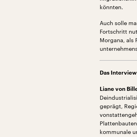
könnten.
Auch solle man
Fortschritt n
Morgana, als 
unternehmens
Das Interview
Liane von Bil
Deindustriali
geprägt, Regi
vonstattengeh
Plattenbauten
kommunale und