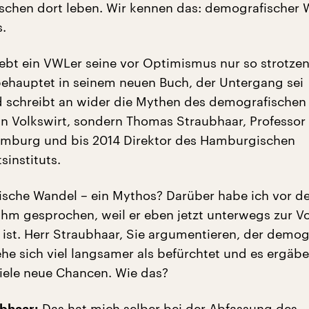
chen dort leben. Wir kennen das: demografischer 
s.
ebt ein VWLer seine vor Optimismus nur so strotze
hauptet in seinem neuen Buch, der Untergang sei
 schreibt an wider die Mythen des demografischen
in Volkswirt, sondern Thomas Straubhaar, Professor
amburg und bis 2014 Direktor des Hamburgischen
sinstituts.
sche Wandel – ein Mythos? Darüber habe ich vor de
hm gesprochen, weil er eben jetzt unterwegs zur Vo
 ist. Herr Straubhaar, Sie argumentieren, der demog
ehe sich viel langsamer als befürchtet und es ergäbe
iele neue Chancen. Wie das?
Das hat mich selber bei der Abfassung des