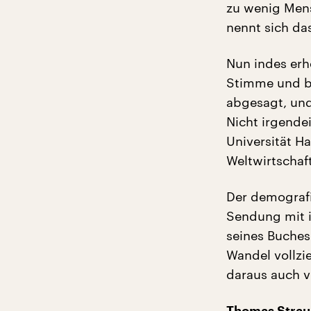
zu wenig Mens
nennt sich da
Nun indes erh
Stimme und be
abgesagt, und
Nicht irgende
Universität H
Weltwirtschaft
Der demografi
Sendung mit i
seines Buches
Wandel vollzi
daraus auch v