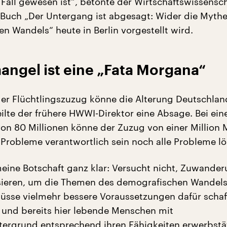
Fall gewesen ist“, betonte der Wirtschaftswissensch
Buch „Der Untergang ist abgesagt: Wider die Myth
n Wandels“ heute in Berlin vorgestellt wird.
angel ist eine „Fata Morgana“
er Flüchtlingszuzug könne die Alterung Deutschlan
eilte der frühere HWWI-Direktor eine Absage. Bei ein
on 80 Millionen könne der Zuzug von einer Million
e Probleme verantwortlich sein noch alle Probleme lö
meine Botschaft ganz klar: Versucht nicht, Zuwande
sieren, um die Themen des demografischen Wandels
üsse vielmehr bessere Voraussetzungen dafür schaf
e und bereits hier lebende Menschen mit
tergrund entsprechend ihren Fähigkeiten erwerbstät