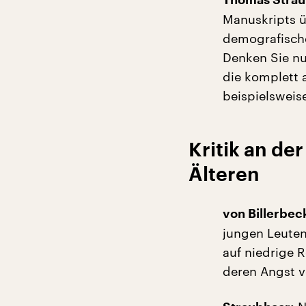
Thomas Strau
Manuskripts ü
demografische
Denken Sie nu
die komplett 
beispielsweis
Kritik an de
Älteren
von Billerbec
jungen Leuten 
auf niedrige 
deren Angst v