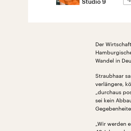
Studio 9
Der Wirtschaf
Hamburgischen
Wandel in De
Straubhaar sa
verlängere, k
„durchaus pos
sei kein Abba
Gegebenheite
„Wir werden ei