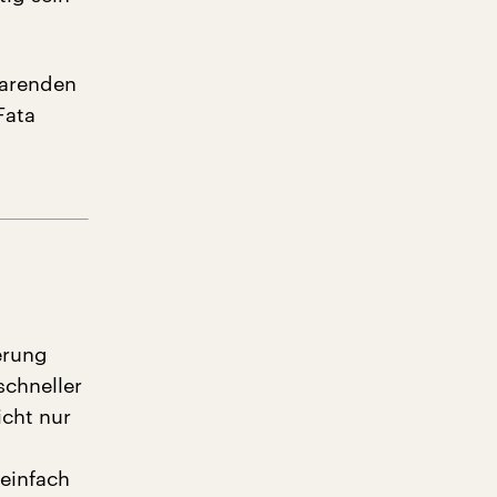
parenden
Fata
erung
schneller
icht nur
 einfach