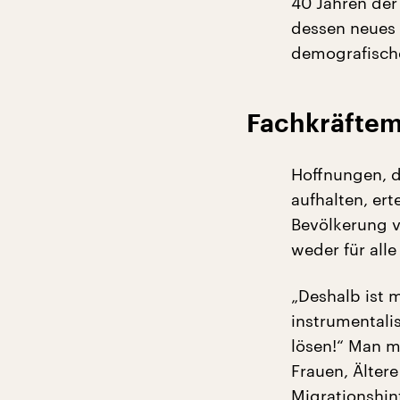
40 Jahren der 
dessen neues 
demografische
Fachkräftem
Hoffnungen, d
aufhalten, ert
Bevölkerung v
weder für all
„Deshalb ist 
instrumentali
lösen!“ Man m
Frauen, Älter
Migrationshin