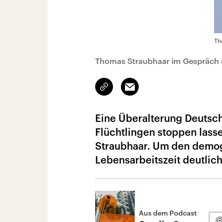
Th
Thomas Straubhaar im Gespräch m
Link
Email
kopieren/teilen
Eine Überalterung Deutsch
Flüchtlingen stoppen lass
Straubhaar. Um den demog
Lebensarbeitszeit deutlic
Aus dem Podcast