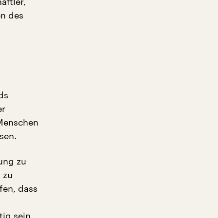
aftler,
en des
ds
er
 Menschen
sen.
rung zu
 zu
fen, dass
ig sein