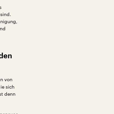
s
sind.
inigung,
and
 den
on von
ie sich
st denn