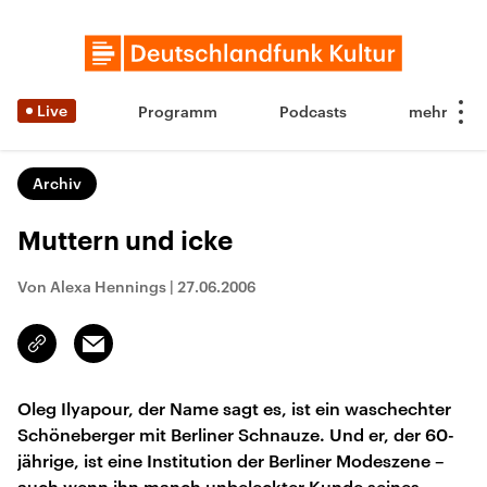
Live
Programm
Podcasts
Archiv
Muttern und icke
Von Alexa Hennings
|
27.06.2006
Email
Link
kopieren/teilen
Oleg Ilyapour, der Name sagt es, ist ein waschechter
Schöneberger mit Berliner Schnauze. Und er, der 60-
jährige, ist eine Institution der Berliner Modeszene –
auch wenn ihn manch unbeleckter Kunde seines