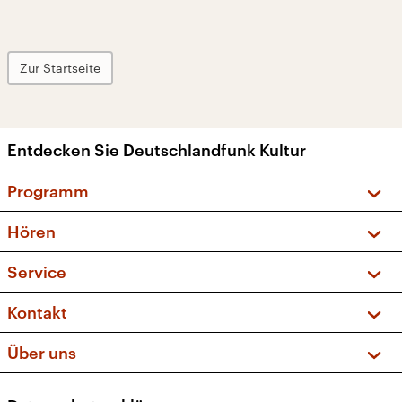
Zur Startseite
Entdecken Sie Deutschlandfunk Kultur
Programm
Vorschau und Rückschau
Hören
Sendungen und Podcasts
Livestream
Service
Musikliste
Frequenzen (UKW + DAB+)
FAQ
Kontakt
Kakadu – Das Kinderprogramm
Apps
Archiv
Hörerservice
Über uns
Newsletter
Social Media
Deutschlandradio
RSS