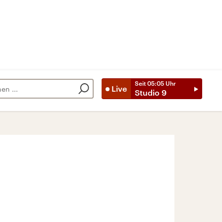
Seit
05:05
Uhr
Live
Studio 9