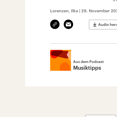
© 
Lorenzen, Ilka
|
29. November 202
Link
Email
Audio her
kopieren/teilen
Aus dem Podcast
Musiktipps