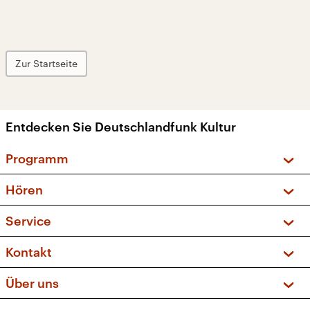
Zur Startseite
Entdecken Sie Deutschlandfunk Kultur
Programm
Vorschau und Rückschau
Hören
Sendungen und Podcasts
Livestream
Service
Musikliste
Frequenzen (UKW + DAB+)
FAQ
Kontakt
Kakadu – Das Kinderprogramm
Apps
Archiv
Hörerservice
Über uns
Newsletter
Social Media
Deutschlandradio