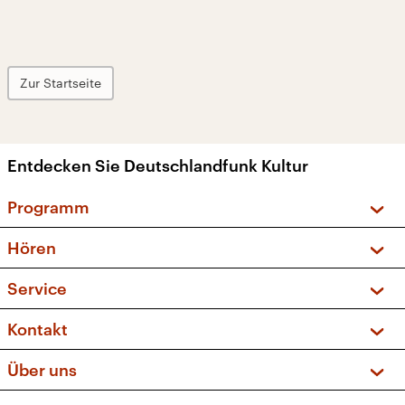
Zur Startseite
Entdecken Sie Deutschlandfunk Kultur
Programm
Vorschau und Rückschau
Hören
Sendungen und Podcasts
Livestream
Service
Musikliste
Frequenzen (UKW + DAB+)
FAQ
Kontakt
Kakadu – Das Kinderprogramm
Apps
Archiv
Hörerservice
Über uns
Newsletter
Social Media
Deutschlandradio