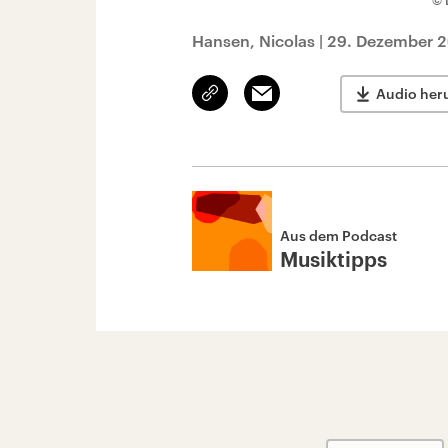
© 
Hansen, Nicolas
|
29. Dezember 2
Link
Email
Audio her
kopieren/teilen
Aus dem Podcast
Musiktipps