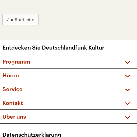
Zur Startseite
Entdecken Sie Deutschlandfunk Kultur
Programm
Vorschau und Rückschau
Hören
Sendungen und Podcasts
Livestream
Service
Musikliste
Frequenzen (UKW + DAB+)
FAQ
Kontakt
Kakadu – Das Kinderprogramm
Apps
Archiv
Hörerservice
Über uns
Newsletter
Social Media
Deutschlandradio
RSS
Datenschutzerklärung