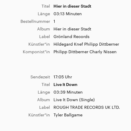
Label
© 2023 ILIRA
Titel
Hier in dieser Stadt
Künstler*in
Ilira
Länge
03:13 Minuten
Bestellnummer
1
Album
Hier in dieser Stadt
Sendezeit
07:37 Uhr
Label
Grönland Records
Titel
Bad Girl July
Künstler*in
Hildegard Knef Philipp Dittberner
Länge
03:57 Minuten
Komponist*in
Philipp Dittberner Charly Nissen
Album
Bad Girl July (Single)
Label
2026 7AM Records Ltd
Künstler*in
Ruby Roberts
Sendezeit
17:05 Uhr
Titel
Live It Down
Länge
03:39 Minuten
Sendezeit
07:34 Uhr
Album
Live It Down (Single)
Titel
Paloma
Label
ROUGH TRADE RECORDS UK LTD.
Länge
02:36 Minuten
Künstler*in
Tyler Ballgame
Album
Paloma (Single)
Künstler*in
il Civetto feat. Kim Hoss