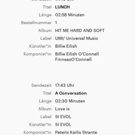
Album
Doveland (Album)
Titel
LUNCH
Sendezeit
06:40 Uhr
Label
2026 Clouds Hill
Länge
02:58 Minuten
Titel
Black Spider
Künstler*in
Django Django
Bestellnummer
1
Länge
03:19 Minuten
Album
HIT ME HARD AND SOFT
Bestellnummer
1
Label
UMI/ Universal Music
Album
Black Spider (Single)
Künstler*in
Billie Eilish
Label
Warner Music International
Sendezeit
08:14 Uhr
Komponist*in
Billie Eilish O'Connell
Künstler*in
Kovacs
Titel
Snow
FinneasO'Connell
Komponist*in
Hannah Robinson
Länge
03:30 Minuten
Album
Snow (Hey Oh)
Label
Warner Bros. Records
Sendezeit
17:43 Uhr
Künstler*in
Red Hot Chili Peppers
Sendezeit
06:33 Uhr
Titel
A Conversation
Komponist*in
Anthony Kiedis
Titel
SUGAR
Länge
02:30 Minuten
Länge
02:50 Minuten
Album
Love is
Album
SUGAR
Label
SI EVOL
Label
2023 옐로우테일, under license to
Sendezeit
08:05 Uhr
Künstler*in
SI EVOL
NHN Bugs Corp
Titel
Dreaming
Komponist*in
Peteris Karlis Strante
Künstler*in
nynas