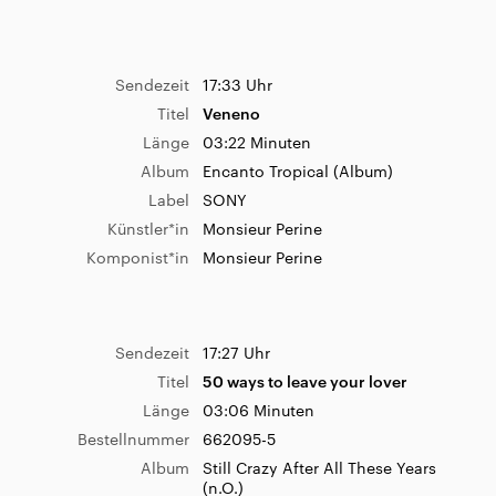
Länge
03:21 Minuten
Komponist*in
임영훈
Bestellnummer
1
Album
Dreaming
Sendezeit
17:33 Uhr
Label
Atlantic
Titel
Veneno
Sendezeit
06:25 Uhr
Künstler*in
Tones And I
Länge
03:22 Minuten
Titel
Chevrolet
Komponist*in
Samuel Nelson Harris ToniWatson
Album
Encanto Tropical (Album)
Länge
02:57 Minuten
Label
SONY
Bestellnummer
1
Künstler*in
Monsieur Perine
Album
The Climb (Album)
Sendezeit
07:57 Uhr
Komponist*in
Monsieur Perine
Label
Apples In The Tree
Titel
Stay with Me
Künstler*in
Duane Forrest
Länge
02:57 Minuten
Komponist*in
Duane Forrest
Album
Stay with Me
Sendezeit
17:27 Uhr
Label
Two The Sun
Titel
50 ways to leave your lover
Künstler*in
Two The Sun
Länge
03:06 Minuten
Sendezeit
06:19 Uhr
Komponist*in
Stefanie Müller
Bestellnummer
662095-5
Titel
Love me not
Album
Still Crazy After All These Years
Länge
02:57 Minuten
(n.O.)