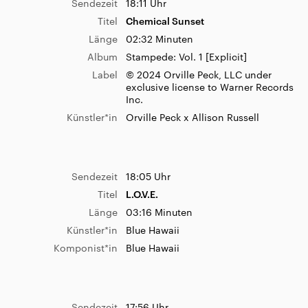
Sendezeit
18:11 Uhr
Titel
Chemical Sunset
Länge
02:32 Minuten
Album
Stampede: Vol. 1 [Explicit]
Label
© 2024 Orville Peck, LLC under
exclusive license to Warner Records
Inc.
Künstler*in
Orville Peck x Allison Russell
Sendezeit
18:05 Uhr
Titel
L.O.V.E.
Länge
03:16 Minuten
Künstler*in
Blue Hawaii
Komponist*in
Blue Hawaii
Sendezeit
17:56 Uhr