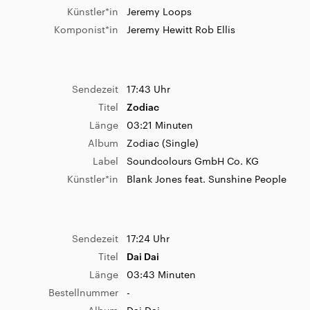
Titel
If you want my time
Künstler*in
Jeremy Loops
Länge
02:48 Minuten
Komponist*in
Jeremy Hewitt Rob Ellis
Bestellnummer
1
Album
10 feet tall (EP)
Label
Blue Heron Music
Sendezeit
17:43 Uhr
Künstler*in
Current Swell
Titel
Zodiac
Komponist*in
Scott Stanton DaveLang
Länge
03:21 Minuten
Album
Zodiac (Single)
Label
Soundcolours GmbH Co. KG
Sendezeit
08:21 Uhr
Künstler*in
Blank Jones feat. Sunshine People
Titel
Good thing
Länge
03:18 Minuten
Bestellnummer
2
Sendezeit
17:24 Uhr
Album
Kraftrille – 5 Jahre R.SH (Radio
Schleswig-Holstein)
Titel
Dai Dai
Label
POLYPHON
Länge
03:43 Minuten
Künstler*in
Fine Young Cannibals
Bestellnummer
-
Komponist*in
David , Gift, Roland Steele