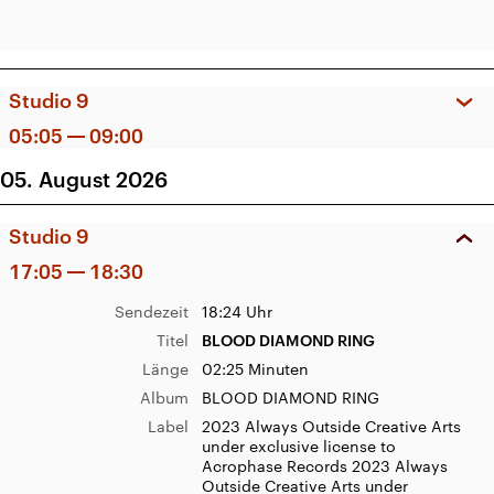
Komponist*in
Leon Bollinger
Studio 9
Sendezeit
07:27 Uhr
05:05
09:00
Titel
We Lose Each Other
Länge
03:33 Minuten
Sendezeit
08:55 Uhr
05. August 2026
Album
What Are We Frightened Of?
Titel
From Down Here
(Album)
Studio 9
Länge
03:27 Minuten
Label
(C) 2020 ALBERTA CROSS
Bestellnummer
1
17:05
18:30
Künstler*in
Alberta Cross
Album
From Down Here (Single)
Sendezeit
18:24 Uhr
Label
UMI/ Island Records
Titel
BLOOD DIAMOND RING
Künstler*in
Lola Young
Länge
02:25 Minuten
Sendezeit
07:12 Uhr
Komponist*in
James Blake
Album
BLOOD DIAMOND RING
Titel
Sesquicentennial
Label
2023 Always Outside Creative Arts
Länge
03:09 Minuten
under exclusive license to
Album
before/after (Album)
Acrophase Records 2023 Always
Sendezeit
08:46 Uhr
Outside Creative Arts under
Label
2026 Stones Throw Records