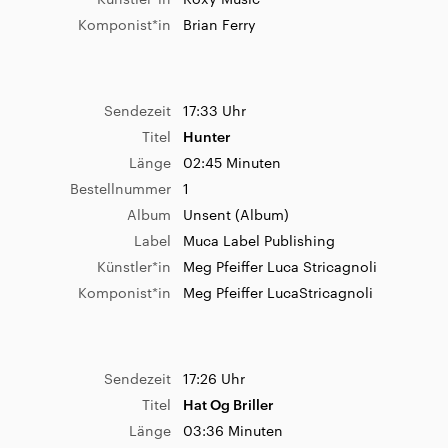
Album
Flowers
Komponist*in
Brian Ferry
Label
Virgin Records
Künstler*in
L'aupaire
Komponist*in
Sendezeit
06:26 Uhr
Robert Laupert RobertLaupert
Titel
Writing's On The Wall
Sendezeit
17:33 Uhr
Länge
02:48 Minuten
Titel
Hunter
Album
Kansas Anymore [Explicit]
Länge
02:45 Minuten
Sendezeit
08:05 Uhr
Label
© 2024 Interscope Records
Bestellnummer
1
Titel
Hate Myself
Künstler*in
ROLE MODEL
Album
Unsent (Album)
Länge
02:53 Minuten
Label
Muca Label Publishing
Bestellnummer
1
Künstler*in
Meg Pfeiffer Luca Stricagnoli
Album
Hate Myself (So Much Sometimes)
(Single)
Komponist*in
Meg Pfeiffer LucaStricagnoli
Sendezeit
06:19 Uhr
Label
FerryHouse
Titel
Supergud
Künstler*in
VARLEY
Länge
03:41 Minuten
Komponist*in
Claire-Ann Varley Joschka Bender
Album
Supergud [Explicit]
Sendezeit
17:26 Uhr
Matthias Heising
Label
(C) 2023 Jansen Records
Titel
Hat Og Briller
Künstler*in
Fieh
Länge
03:36 Minuten