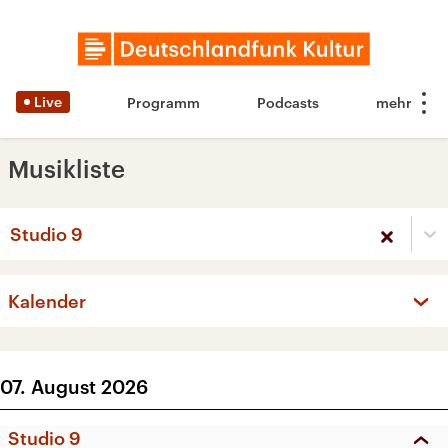
Live
Programm
Podcasts
Musikliste
Studio 9
Kalender
‹
›
AUGUST 2026
07. August 2026
Mo
Di
Mi
Do
Fr
Sa
So
Studio 9
27
28
29
30
31
1
2