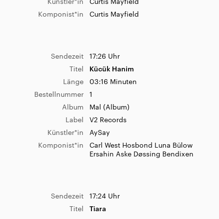
Künstler*in
Curtis Mayfield
Komponist*in
Curtis Mayfield
Sendezeit
17:26 Uhr
Titel
Kücük Hanim
Länge
03:16 Minuten
Bestellnummer
1
Album
Mal (Album)
Label
V2 Records
Künstler*in
AySay
Komponist*in
Carl West Hosbond Luna Bülow
Ersahin Aske Døssing Bendixen
Sendezeit
17:24 Uhr
Titel
Tiara