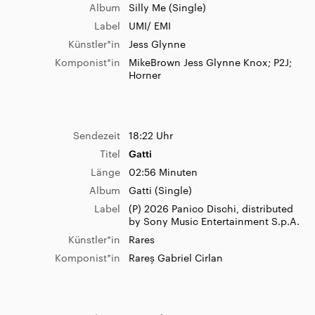
Album
Silly Me (Single)
Label
UMI/ EMI
Künstler*in
Jess Glynne
Komponist*in
MikeBrown Jess Glynne Knox; P2J;
Horner
Sendezeit
18:22 Uhr
Titel
Gatti
Länge
02:56 Minuten
Album
Gatti (Single)
Label
(P) 2026 Panico Dischi, distributed
by Sony Music Entertainment S.p.A.
Künstler*in
Rares
Komponist*in
Rareș Gabriel Cirlan