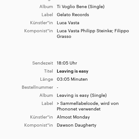
Album
Ti Voglio Bene (Single)
Label
Gelato Records
Sendezeit
08:45 Uhr
Künstler*in
Luca Vasta
Titel
Jellyfish
Komponist*in
Luca Vasta Philipp Steinke; Filippo
Länge
03:03 Minuten
Grasso
Bestellnummer
1
Album
Jellyfish (Single)
Label
EMI
Sendezeit
18:05 Uhr
Künstler*in
Sigrid
Titel
Leaving is easy
Komponist*in
Askjell Solstrand Sigrid
Länge
03:05 Minuten
Bestellnummer
-
Album
Leaving is easy (Single)
Sendezeit
08:38 Uhr
Label
> Sammellabelcode, wird von
Phononet verwendet
Titel
Eg blei født uden at någen sporte
meg
Künstler*in
Almost Monday
Länge
03:06 Minuten
Komponist*in
Dawson Daugherty
Album
Eg fins, WTF!? (Album)