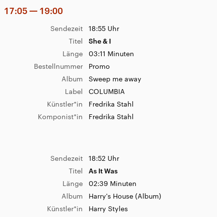
17:05
19:00
3
4
5
6
7
8
9
Sendezeit
18:55 Uhr
10
11
12
13
14
15
16
Titel
She & I
Länge
03:11 Minuten
17
18
19
20
21
22
23
Bestellnummer
Promo
24
25
26
27
28
29
30
Album
Sweep me away
31
1
2
3
4
5
6
Label
COLUMBIA
Künstler*in
Fredrika Stahl
Komponist*in
Fredrika Stahl
Sendezeit
18:52 Uhr
Titel
As It Was
Länge
02:39 Minuten
Album
Harry's House (Album)
Künstler*in
Harry Styles