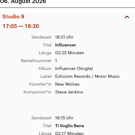
06. August 2026
Titel
OMG
Studio 9
Länge
03:19 Minuten
Album
OMG (Single)
17:05
18:30
Label
(C) 2023 La Maison Mère
Sendezeit
18:21 Uhr
Künstler*in
Léonie Gray
Titel
Influencer
Komponist*in
Claude Bégin
Länge
02:25 Minuten
Bestellnummer
1
Album
Influencer (Single)
Sendezeit
08:53 Uhr
Label
Echoism Records / Motor Music
Titel
What it's like
Künstler*in
New Wolves
Länge
04:44 Minuten
Komponist*in
Steve Jenkins
Bestellnummer
TBCD1236
Album
Whitey Ford sings the Blues
Label
TOMMY BOY
Sendezeit
18:15 Uhr
Künstler*in
Everlast
Titel
Ti Voglio Bene
Komponist*in
C. Smith Eric „Everlast"Schrody
Länge
02:17 Minuten