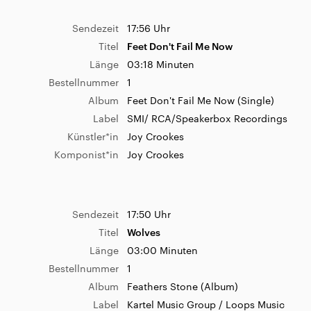
Label
(C) 2022 Inkasso
Künstler*in
TØFL
Sendezeit
17:56 Uhr
Komponist*in
Hans Markus Riisdal
Titel
Feet Don't Fail Me Now
Länge
03:18 Minuten
Bestellnummer
1
Sendezeit
08:34 Uhr
Album
Feet Don't Fail Me Now (Single)
Titel
Alright
Label
SMI/ RCA/Speakerbox Recordings
Länge
03:11 Minuten
Künstler*in
Joy Crookes
Bestellnummer
1
Komponist*in
Joy Crookes
Album
Alright
Label
Basic Rough, Mudri Brkgvl
Künstler*in
Miriiam
Sendezeit
17:50 Uhr
Komponist*in
Edvin Ðerahovic Mirjam Vukašin
Titel
Wolves
Toni Tkalec
Länge
03:00 Minuten
Bestellnummer
1
Album
Feathers Stone (Album)
Sendezeit
08:27 Uhr
Label
Kartel Music Group / Loops Music