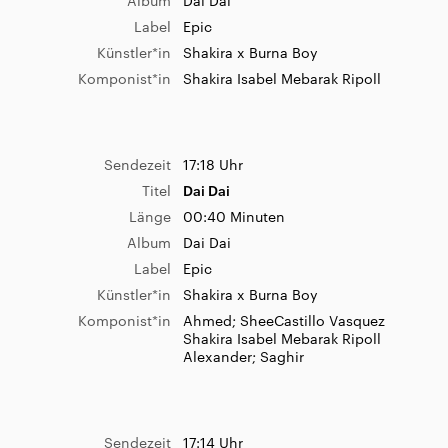
Album
Dai Dai
Label
Epic
Künstler*in
Shakira x Burna Boy
Komponist*in
Shakira Isabel Mebarak Ripoll
Sendezeit
08:14 Uhr
Titel
Plus & Minus
Länge
03:07 Minuten
Bestellnummer
1
Sendezeit
17:18 Uhr
Album
Dear life (Album)
Titel
Dai Dai
Label
Massive 92
Länge
00:40 Minuten
Künstler*in
David Gray x Talia Rae
Album
Dai Dai
Komponist*in
David Gray DavidGray
Label
Epic
Künstler*in
Shakira x Burna Boy
Komponist*in
Ahmed; SheeCastillo Vasquez
Shakira Isabel Mebarak Ripoll
Sendezeit
08:05 Uhr
Alexander; Saghir
Titel
Evolution
Länge
03:03 Minuten
Album
Evolution
Sendezeit
17:14 Uhr