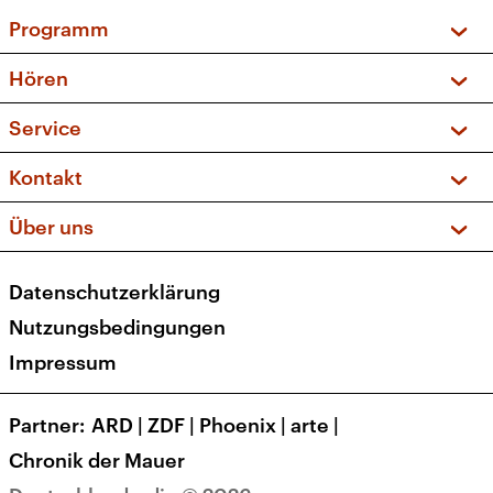
Programm
Vorschau und Rückschau
Hören
Sendungen und Podcasts
Livestream
Service
Musikliste
Frequenzen (UKW + DAB+)
FAQ
Kontakt
Kakadu – Das Kinderprogramm
Apps
Archiv
Hörerservice
Über uns
Newsletter
Social Media
Deutschlandradio
RSS
Datenschutzerklärung
Presse
Veranstaltungen
Nutzungsbedingungen
Karriere
Impressum
Transparenz
Korrekturen und Richtigstellungen
Partner
ARD
|
ZDF
|
Phoenix
|
arte
|
Barrierefreiheit
Chronik der Mauer