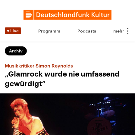
Live
Programm
Podcasts
Archiv
Musikkritiker Simon Reynolds
„Glamrock wurde nie umfassend
gewürdigt“