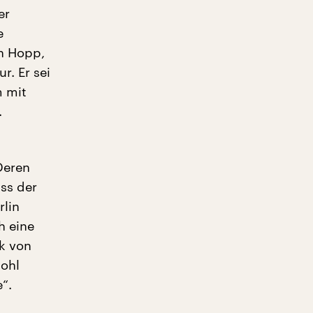
er
e
ch Hopp,
r. Er sei
m mit
.
Deren
ss der
rlin
h eine
ik von
wohl
“.