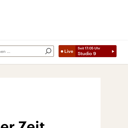
Seit
17:05
Uhr
Live
Studio 9
er Zeit