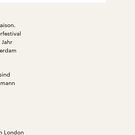
aison.
rfestival
 Jahr
terdam
sind
ermann
em London