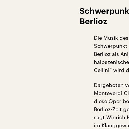
Schwerpunkt
Berlioz
Die Musik des
Schwerpunkt d
Berlioz als A
halbszenisch
Cellini“ wird 
Dargeboten v
Monteverdi Ch
diese Oper be
Berlioz-Zeit g
sagt Winrich H
im Klanggewan