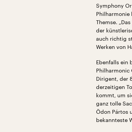
Symphony Orch
Philharmonie
Themse. „Das i
der künstleris
auch richtig 
Werken von H
Ebenfalls ein 
Philharmonic 
Dirigent, der
derzeitigen To
kommt, um sic
ganz tolle Sa
Ödon Pártos u
bekannteste W