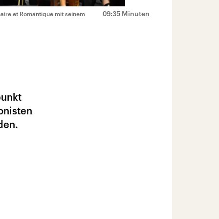
09:35 Minuten
naire et Romantique mit seinem
punkt
onisten
den.