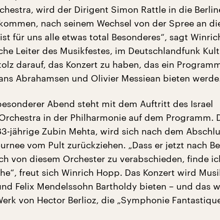
estra, wird der Dirigent Simon Rattle in die Berlin
 kommen, nach seinem Wechsel von der Spree an di
st für uns alle etwas total Besonderes“, sagt Winri
che Leiter des Musikfestes, im Deutschlandfunk Kultu
stolz darauf, das Konzert zu haben, das ein Program
ans Abrahamsen und Olivier Messiean bieten werde
besonderer Abend steht mit dem Auftritt des Israel
Orchestra in der Philharmonie auf dem Programm. 
 83-jährige Zubin Mehta, wird sich nach dem Abschlu
urnee vom Pult zurückziehen. „Dass er jetzt nach Be
h von diesem Orchester zu verabschieden, finde ic
che“, freut sich Winrich Hopp. Das Konzert wird Mus
nd Felix Mendelssohn Bartholdy bieten – und das 
erk von Hector Berlioz, die „Symphonie Fantastique