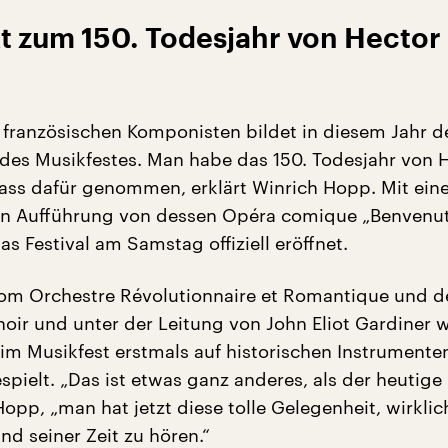
 zum 150. Todesjahr von Hector
 französischen Komponisten bildet in diesem Jahr d
es Musikfestes. Man habe das 150. Todesjahr von 
nlass dafür genommen, erklärt Winrich Hopp. Mit ein
en Aufführung von dessen Opéra comique „Benvenu
das Festival am Samstag offiziell eröffnet.
om Orchestre Révolutionnaire et Romantique und 
oir und unter der Leitung von John Eliot Gardiner 
im Musikfest erstmals auf historischen Instrumente
espielt. „Das ist etwas ganz anderes, als der heutige
opp, „man hat jetzt diese tolle Gelegenheit, wirklic
d seiner Zeit zu hören.“