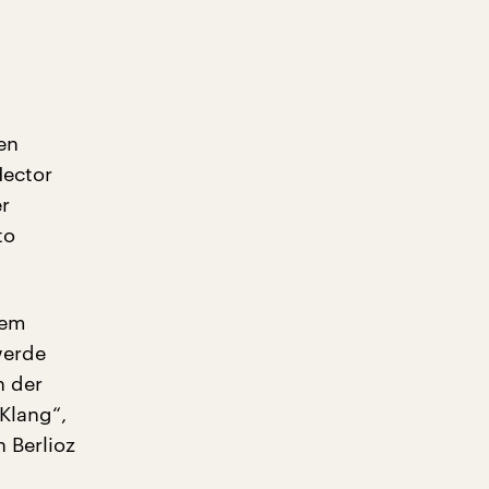
en
Hector
er
to
dem
werde
n der
 Klang“,
h Berlioz