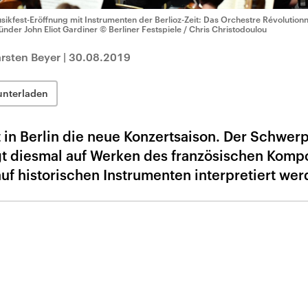
sikfest-Eröffnung mit Instrumenten der Berlioz-Zeit: Das Orchestre Révolution
ünder John Eliot Gardiner
© Berliner Festspiele / Chris Christodoulou
rsten Beyer
|
30.08.2019
unterladen
 in Berlin die neue Konzertsaison. Der Schwer
egt diesmal auf Werken des französischen Komp
auf historischen Instrumenten interpretiert wer