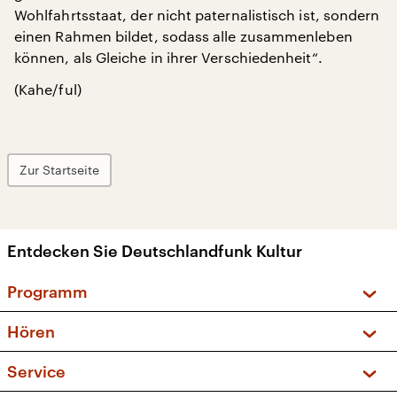
Wohlfahrtsstaat, der nicht paternalistisch ist, sondern
einen Rahmen bildet, sodass alle zusammenleben
können, als Gleiche in ihrer Verschiedenheit“.
(Kahe/ful)
Zur Startseite
Entdecken Sie Deutschlandfunk Kultur
Programm
Vorschau und Rückschau
Hören
Sendungen und Podcasts
Livestream
Service
Musikliste
Frequenzen (UKW + DAB+)