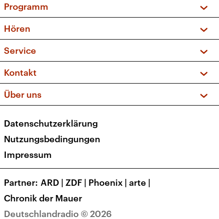
Programm
Vorschau und Rückschau
Hören
Sendungen und Podcasts
Livestream
Service
Musikliste
Frequenzen (UKW + DAB+)
FAQ
Kontakt
Kakadu – Das Kinderprogramm
Apps
Archiv
Hörerservice
Über uns
Newsletter
Social Media
Deutschlandradio
RSS
Datenschutzerklärung
Presse
Veranstaltungen
Nutzungsbedingungen
Karriere
Impressum
Transparenz
Korrekturen und Richtigstellungen
Partner
ARD
|
ZDF
|
Phoenix
|
arte
|
Barrierefreiheit
Chronik der Mauer
Deutschlandradio © 2026