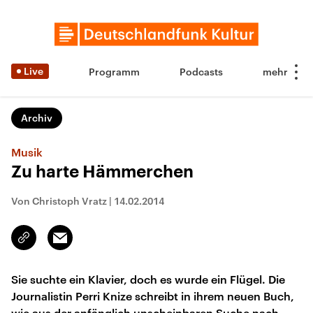
Live
Programm
Podcasts
Archiv
Musik
Zu harte Hämmerchen
Von Christoph Vratz
|
14.02.2014
Email
Link
kopieren/teilen
Sie suchte ein Klavier, doch es wurde ein Flügel. Die
Journalistin Perri Knize schreibt in ihrem neuen Buch,
wie aus der anfänglich unscheinbaren Suche nach