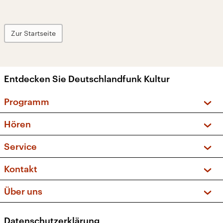
Zur Startseite
Entdecken Sie Deutschlandfunk Kultur
Programm
Vorschau und Rückschau
Hören
Sendungen und Podcasts
Livestream
Service
Musikliste
Frequenzen (UKW + DAB+)
FAQ
Kontakt
Kakadu – Das Kinderprogramm
Apps
Archiv
Hörerservice
Über uns
Newsletter
Social Media
Deutschlandradio
RSS
Datenschutzerklärung