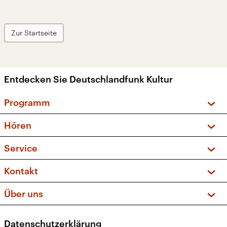
Zur Startseite
Entdecken Sie Deutschlandfunk Kultur
Programm
Vorschau und Rückschau
Hören
Sendungen und Podcasts
Livestream
Service
Musikliste
Frequenzen (UKW + DAB+)
FAQ
Kontakt
Kakadu – Das Kinderprogramm
Apps
Archiv
Hörerservice
Über uns
Newsletter
Social Media
Deutschlandradio
RSS
Datenschutzerklärung