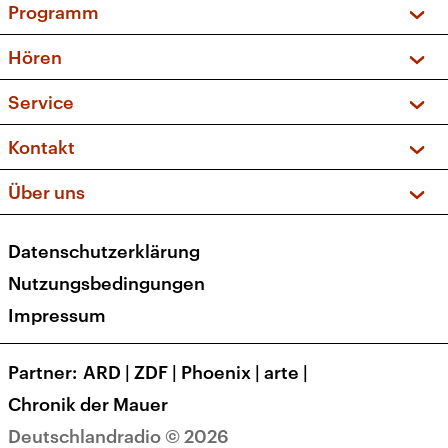
Programm
Vorschau und Rückschau
Hören
Sendungen und Podcasts
Livestream
Service
Musikliste
Frequenzen (UKW + DAB+)
FAQ
Kontakt
Kakadu – Das Kinderprogramm
Apps
Archiv
Hörerservice
Über uns
Newsletter
Social Media
Deutschlandradio
RSS
Datenschutzerklärung
Presse
Veranstaltungen
Nutzungsbedingungen
Karriere
Impressum
Transparenz
Korrekturen und Richtigstellungen
Partner
ARD
|
ZDF
|
Phoenix
|
arte
|
Barrierefreiheit
Chronik der Mauer
Deutschlandradio © 2026