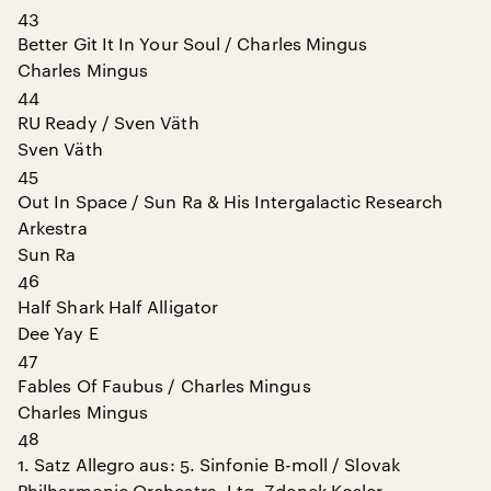
43
Better Git It In Your Soul / Charles Mingus
Charles Mingus
44
RU Ready / Sven Väth
Sven Väth
45
Out In Space / Sun Ra & His Intergalactic Research
Arkestra
Sun Ra
46
Half Shark Half Alligator
Dee Yay E
47
Fables Of Faubus / Charles Mingus
Charles Mingus
48
1. Satz Allegro aus: 5. Sinfonie B-moll / Slovak
Philharmonic Orchestra, Ltg. Zdenek Kosler