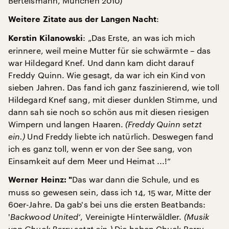
Bertelsmann, München 2010)
:
Weitere Zitate aus der Langen Nacht
: „Das Erste, an was ich mich
Kerstin Kilanowski
erinnere, weil meine Mutter für sie schwärmte – das
war Hildegard Knef. Und dann kam dicht darauf
Freddy Quinn. Wie gesagt, da war ich ein Kind von
sieben Jahren. Das fand ich ganz faszinierend, wie toll
Hildegard Knef sang, mit dieser dunklen Stimme, und
dann sah sie noch so schön aus mit diesen riesigen
Wimpern und langen Haaren.
(Freddy Quinn setzt
ein.)
Und Freddy liebte ich natürlich. Deswegen fand
ich es ganz toll, wenn er von der See sang, von
Einsamkeit auf dem Meer und Heimat ...!“
Das war dann die Schule, und es
Werner
Heinz:
"
muss so gewesen sein, dass ich 14, 15 war, Mitte der
60er-Jahre. Da gab's bei uns die ersten Beatbands:
'
Backwood United‘
, Vereinigte Hinterwäldler.
(Musik
von Chuck Berry setzt ein.)
Die haben Chuck Berry