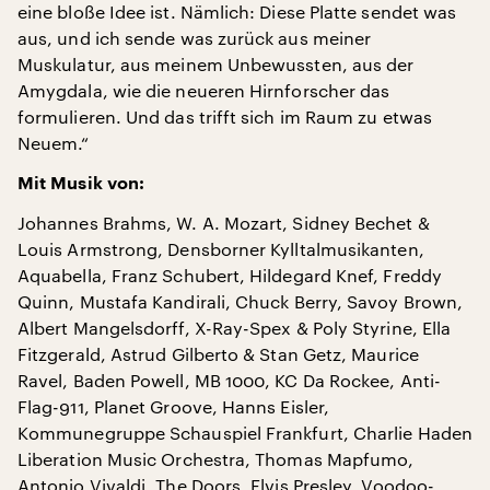
eine bloße Idee ist. Nämlich: Diese Platte sendet was
aus, und ich sende was zurück aus meiner
Muskulatur, aus meinem Unbewussten, aus der
Amygdala, wie die neueren Hirnforscher das
formulieren. Und das trifft sich im Raum zu etwas
Neuem.“
Mit Musik von:
Johannes Brahms, W. A. Mozart, Sidney Bechet &
Louis Armstrong, Densborner Kylltalmusikanten,
Aquabella, Franz Schubert, Hildegard Knef, Freddy
Quinn, Mustafa Kandirali, Chuck Berry, Savoy Brown,
Albert Mangelsdorff, X-Ray-Spex & Poly Styrine, Ella
Fitzgerald, Astrud Gilberto & Stan Getz, Maurice
Ravel, Baden Powell, MB 1000, KC Da Rockee, Anti-
Flag-911, Planet Groove, Hanns Eisler,
Kommunegruppe Schauspiel Frankfurt, Charlie Haden
Liberation Music Orchestra, Thomas Mapfumo,
Antonio Vivaldi, The Doors, Elvis Presley, Voodoo-