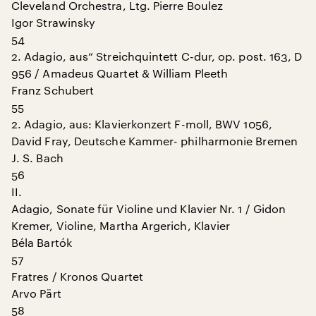
Cleveland Orchestra, Ltg. Pierre Boulez
Igor Strawinsky
54
2. Adagio, aus“ Streichquintett C-dur, op. post. 163, D
956 / Amadeus Quartet & William Pleeth
Franz Schubert
55
2. Adagio, aus: Klavierkonzert F-moll, BWV 1056,
David Fray, Deutsche Kammer- philharmonie Bremen
J. S. Bach
56
II.
Adagio, Sonate für Violine und Klavier Nr. 1 / Gidon
Kremer, Violine, Martha Argerich, Klavier
Béla Bartók
57
Fratres / Kronos Quartet
Arvo Pärt
58