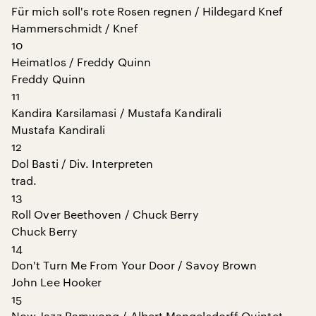
Für mich soll's rote Rosen regnen / Hildegard Knef
Hammerschmidt / Knef
10
Heimatlos / Freddy Quinn
Freddy Quinn
11
Kandira Karsilamasi / Mustafa Kandirali
Mustafa Kandirali
12
Dol Basti / Div. Interpreten
trad.
13
Roll Over Beethoven / Chuck Berry
Chuck Berry
14
Don't Turn Me From Your Door / Savoy Brown
John Lee Hooker
15
Now Jazz Ramwong / Albert Mangelsdorff Quintet