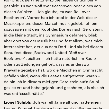
gespielt. Es war '
Roll over Beethoven‘
oder eines von
diesen Stücken ... ich glaube, es war ‚Roll over
Beethoven‘. Vorher hab ich total in der Welt dieser
Musikkapellen, dieser Marschmusik gelebt. Ich bin
sozusagen mit dem Kopf des Dorfes nach Gerolstein,
in die kleine Stadt, ins Gymnasium gefahren, blieb
aber dort von der Musik her und fast allem, was mich
interessiert hat, der aus dem Dorf. Und als bei diesem
Schulfest diese ‚Backwood United‘ '
Roll over
Beethoven‘
spielten – ich hatte natürlich im Radio
oder aus Zeitungen gehört, dass es anderswo
Krawalle gegeben hat, wo die Mädchen in Ohnmacht
gefallen sind, wenn die
Beatles
aufgetreten waren –
da bin ich in diesem miefigen Gerolstein aufn Stuhl
geklettert und habe gejohlt und geschrien, als ob sich
was entfesselt hätte.“
„Ich war elf Jahre alt und hatte einen
Lionel Schibli:
besten Kumpel, bei dem ich immer das Wochenende