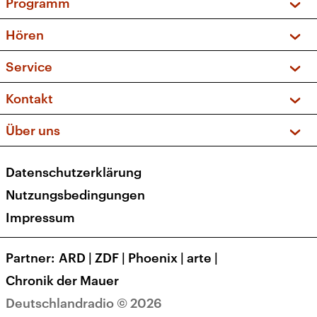
Programm
Vorschau und Rückschau
Hören
Sendungen und Podcasts
Livestream
Service
Musikliste
Frequenzen (UKW + DAB+)
FAQ
Kontakt
Kakadu – Das Kinderprogramm
Apps
Archiv
Hörerservice
Über uns
Newsletter
Social Media
Deutschlandradio
RSS
Datenschutzerklärung
Presse
Veranstaltungen
Nutzungsbedingungen
Karriere
Impressum
Transparenz
Korrekturen und Richtigstellungen
Partner
ARD
|
ZDF
|
Phoenix
|
arte
|
Barrierefreiheit
Chronik der Mauer
Deutschlandradio © 2026