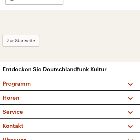
Zur Startseite
Entdecken Sie Deutschlandfunk Kultur
Programm
Vorschau und Rückschau
Hören
Sendungen und Podcasts
Livestream
Service
Musikliste
Frequenzen (UKW + DAB+)
FAQ
Kontakt
Kakadu – Das Kinderprogramm
Apps
Archiv
Hörerservice
Über uns