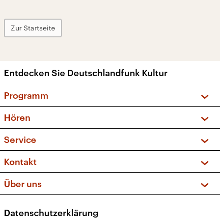
Zur Startseite
Entdecken Sie Deutschlandfunk Kultur
Programm
Vorschau und Rückschau
Hören
Sendungen und Podcasts
Livestream
Service
Musikliste
Frequenzen (UKW + DAB+)
FAQ
Kontakt
Kakadu – Das Kinderprogramm
Apps
Archiv
Hörerservice
Über uns
Newsletter
Social Media
Deutschlandradio
RSS
Datenschutzerklärung
Presse