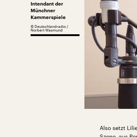
Intendant der
Münchner
Kammerspiele
©
Deutschlandradio /
Norbert Wasmund
Also setzt Lil
Szene, aus Pe