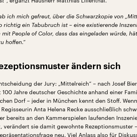
st“
, ergänzt Hausherr Matthias Lilienthal.
b ich mich gefreut, über die Schwarzkopie von „Mitt
so richtig ein Tabubruch ist – eine existierende Insze
mit People of Color, dass das eingeladen würde, hät
u hoffen.“
zeptionsmuster ändern sich
tscheidung der Jury: „Mittelreich“ – nach Josef Bier
 100 Jahre deutscher Geschichte anhand einer Famil
chen Dorf – jeder in München kennt den Stoff. Wenn 
e Regisseurin Anta Helena Recke ausschließlich sch
 der bereits an den Kammerspielen laufenden Inszeni
st, verändert sie damit gewohnte Rezeptionsmuster 
 Repräsentationsfrage neu. Viel Anlass also für Diskus