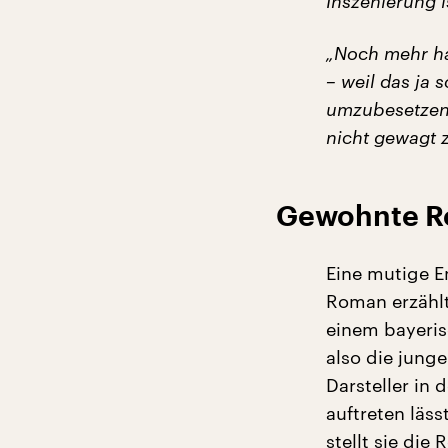
Inszenierung i
„Noch mehr ha
– weil das ja 
umzubesetzen 
nicht gewagt z
Gewohnte Re
Eine mutige En
Roman erzählt
einem bayeris
also die jung
Darsteller in
auftreten läs
stellt sie die