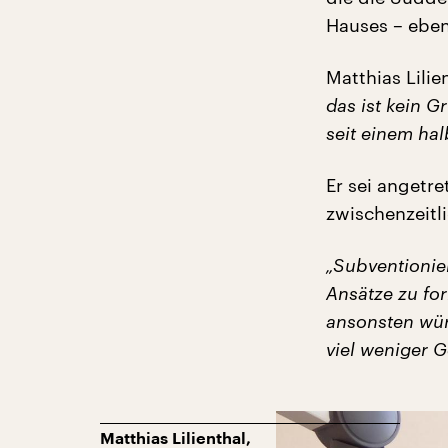
Hauses – eben
Matthias Lilie
das ist kein 
seit einem ha
Er sei angetre
zwischenzeitli
„Subventionier
Ansätze zu for
ansonsten wür
viel weniger 
Matthias Lilienthal,