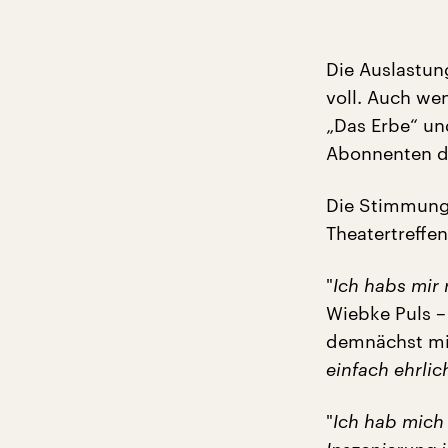
Die Auslastun
voll. Auch we
„Das Erbe“ u
Abonnenten de
Die Stimmung
Theatertreffen
"
Ich habs mir 
Wiebke Puls –
demnächst mit
einfach ehrlic
"
Ich hab mich 