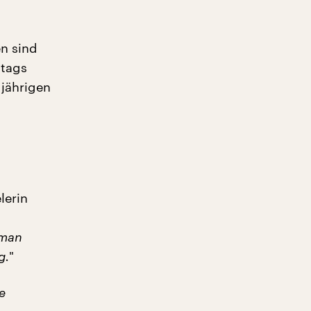
n sind
dtags
jährigen
lerin
 man
g.
"
e