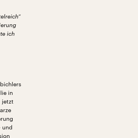
elreich“
nierung
te ich
bichlers
ie in
jetzt
warze
erung
– und
sion