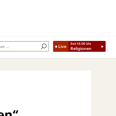
Seit
14:05
Uhr
Live
Religionen
en“