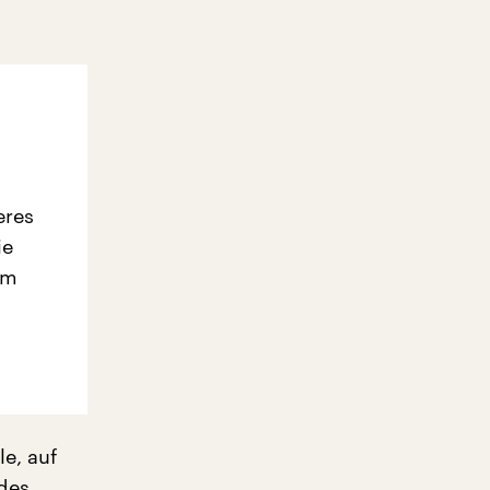
eres
ie
em
e, auf
 des