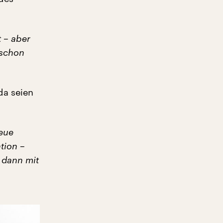
t – aber
 schon
da seien
neue
tion –
 dann mit