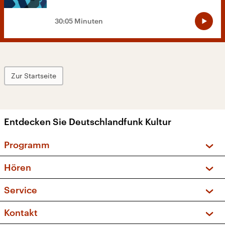
30:05 Minuten
Zur Startseite
Entdecken Sie Deutschlandfunk Kultur
Programm
Vorschau und Rückschau
Hören
Sendungen und Podcasts
Livestream
Service
Musikliste
Frequenzen (UKW + DAB+)
FAQ
Kontakt
Kakadu – Das Kinderprogramm
Apps