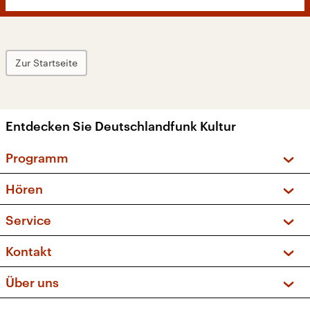
Zur Startseite
Entdecken Sie Deutschlandfunk Kultur
Programm
Vorschau und Rückschau
Hören
Sendungen und Podcasts
Livestream
Service
Musikliste
Frequenzen (UKW + DAB+)
FAQ
Kontakt
Kakadu – Das Kinderprogramm
Apps
Archiv
Hörerservice
Über uns
Newsletter
Social Media
Deutschlandradio