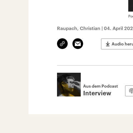
Po
Raupach, Christian
|
04. April 20
Link
Email
Audio her
kopieren/teilen
Aus dem Podcast
Interview