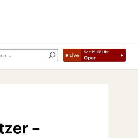
Seit
19:05
Uhr
Live
Oper
zer –