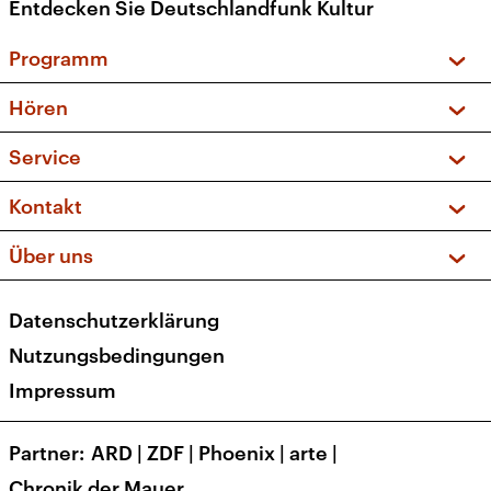
Entdecken Sie Deutschlandfunk Kultur
Programm
Vorschau und Rückschau
Hören
Sendungen und Podcasts
Livestream
Service
Musikliste
Frequenzen (UKW + DAB+)
FAQ
Kontakt
Kakadu – Das Kinderprogramm
Apps
Archiv
Hörerservice
Über uns
Newsletter
Social Media
Deutschlandradio
RSS
Datenschutzerklärung
Presse
Veranstaltungen
Nutzungsbedingungen
Karriere
Impressum
Transparenz
Korrekturen und Richtigstellungen
Partner
ARD
|
ZDF
|
Phoenix
|
arte
|
Barrierefreiheit
Chronik der Mauer