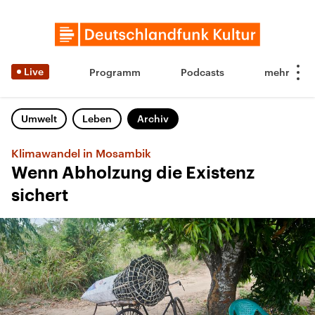
Live
Programm
Podcasts
Umwelt
Leben
Archiv
Klimawandel in Mosambik
Wenn Abholzung die Existenz
sichert