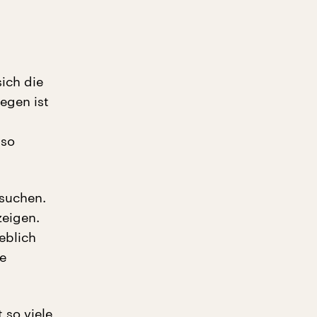
sich die
egen ist
 so
suchen.
zeigen.
eblich
e
 so viele