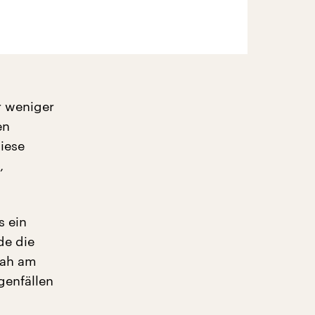
r weniger
en
iese
,
s ein
de die
 nah am
genfällen