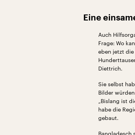
Eine einsame
Auch Hilfsorga
Frage: Wo kan
eben jetzt die
Hunderttausen
Diettrich.
Sie selbst ha
Bilder würden
„Bislang ist 
habe die Regi
gebaut.
Bangladesch s