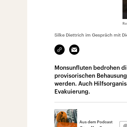
Ro
Silke Diettrich im Gespräch mit Di
Link
Email
kopieren/teilen
Monsunfluten bedrohen die
provisorischen Behausun
werden. Auch Hilfsorganisa
Evakuierung.
Aus dem Podcast