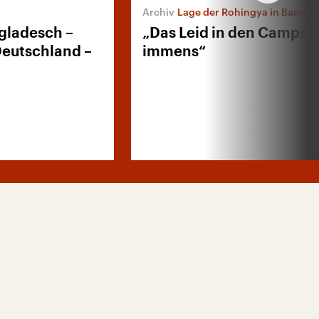
Lage der Rohingya in Bangla
gladesch –
„Das Leid in den Camps i
Deutschland –
immens“