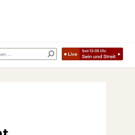
Seit
13:05
Uhr
Live
Sein und Streit
ht