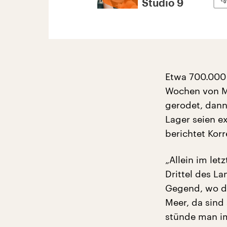
Studio 9
Etwa 700.000 
Wochen von M
gerodet, dann
Lager seien e
berichtet Korr
„Allein im let
Drittel des La
Gegend, wo die
Meer, da sind 
stünde man i