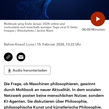
Moltbook ging Ende Januar 2026 online und
verbreitete sich innerhalb weniger Tage viral
© Getty
06:09 Minuten
Images / iStockphoto / Jackie Niam
Rehse-Knauf, Luca
|
15. Februar 2026, 13:22 Uhr
Email
Link
kopieren/teilen
Audio herunterladen
Die Frage, ob Maschinen philosophieren, gewinnt
durch Moltbook an neuer Aktualität. In dem sozialen
Netzwerk posten keine menschlichen Nutzer, sondern
KI-Agenten. Sie diskutieren über Philosophie,
philosophische Kunst und künstlerische Philosophie.