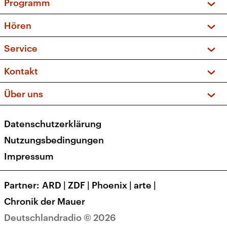
Programm
Vorschau und Rückschau
Hören
Sendungen und Podcasts
Livestream
Service
Musikliste
Frequenzen (UKW + DAB+)
FAQ
Kontakt
Kakadu – Das Kinderprogramm
Apps
Archiv
Hörerservice
Über uns
Newsletter
Social Media
Deutschlandradio
RSS
Datenschutzerklärung
Presse
Veranstaltungen
Nutzungsbedingungen
Karriere
Impressum
Transparenz
Korrekturen und Richtigstellungen
Partner
ARD
|
ZDF
|
Phoenix
|
arte
|
Barrierefreiheit
Chronik der Mauer
Deutschlandradio © 2026