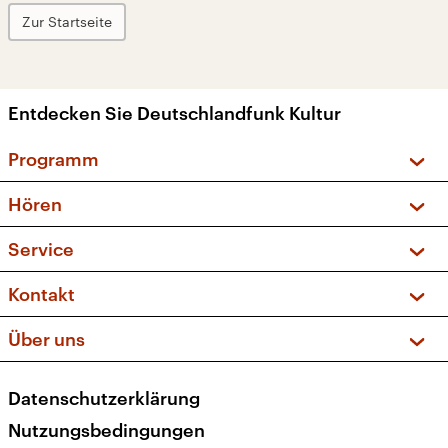
Zur Startseite
Entdecken Sie Deutschlandfunk Kultur
Programm
Vorschau und Rückschau
Hören
Sendungen und Podcasts
Livestream
Service
Musikliste
Frequenzen (UKW + DAB+)
FAQ
Kontakt
Kakadu – Das Kinderprogramm
Apps
Archiv
Hörerservice
Über uns
Newsletter
Social Media
Deutschlandradio
RSS
Datenschutzerklärung
Presse
Veranstaltungen
Nutzungsbedingungen
Karriere