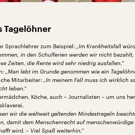
s Tagelöhner
er Sprachlehrer zum Beispiel:
„Im Krankheitsfall wür
ommen, in den Schulferien werden wir nicht bezahlt,
 Zeiten, die Rente wird sehr niedrig ausfallen.“
n:
„Man lebt im Grunde genommen wie ein Tagelöhne
iche Mitarbeiter:
„In meinem Fall muss ich wirklich s
cht leben.“
ermädchen, Köche, auch – Journalisten – um uns h
sklaverei.
en wir die weltweit geltenden Mindestregeln beach
eten, damit dem Menschenrecht auf menschenwürdige 
afft wird. – Viel Spaß weiterhin.“