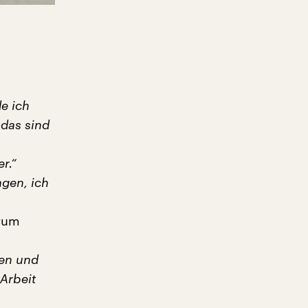
de ich
 das sind
r.“
agen, ich
erum
ten und
Arbeit