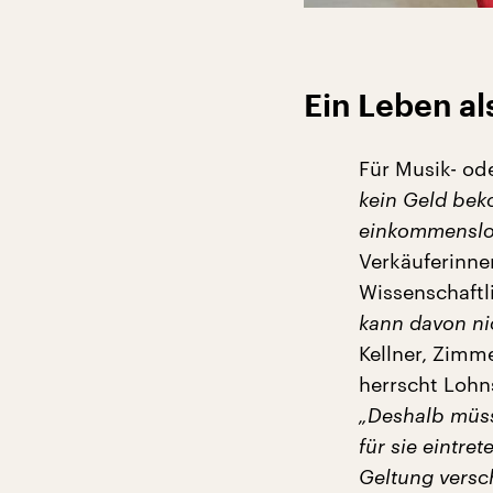
Ein Leben al
Für Musik- od
kein Geld bek
einkommenslose
Verkäuferinne
Wissenschaftl
kann davon ni
Kellner, Zimm
herrscht Lohn
„Deshalb müss
für sie eintr
Geltung versch