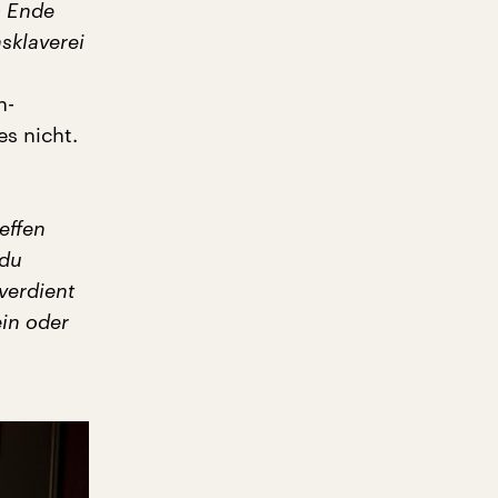
m Ende
sklaverei
n-
es nicht.
effen
 du
verdient
ein oder