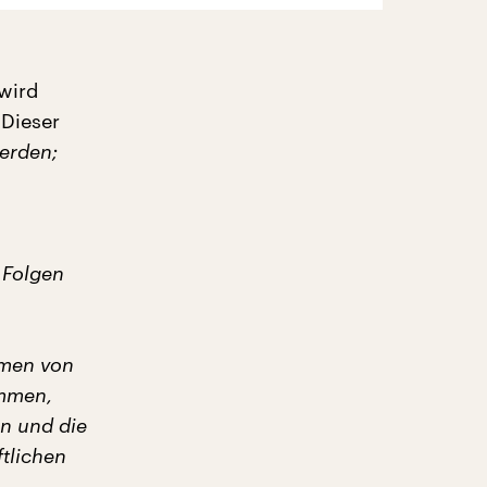
wird
 Dieser
werden;
 Folgen
rmen von
ommen,
en und die
tlichen