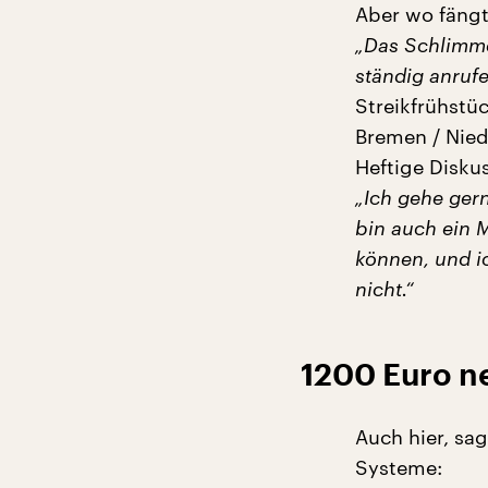
Aber wo fängt
„Das Schlimme i
ständig anruf
Streikfrühstü
Bremen / Nied
Heftige Diskus
„Ich gehe gern
bin auch ein M
können, und ic
nicht.“
1200 Euro n
Auch hier, sa
Systeme: