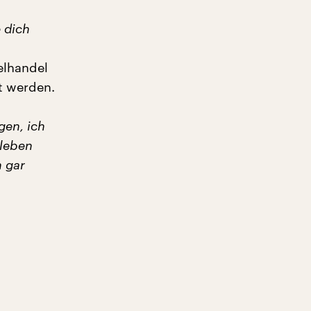
e dich
elhandel
t werden.
gen, ich
 leben
h gar