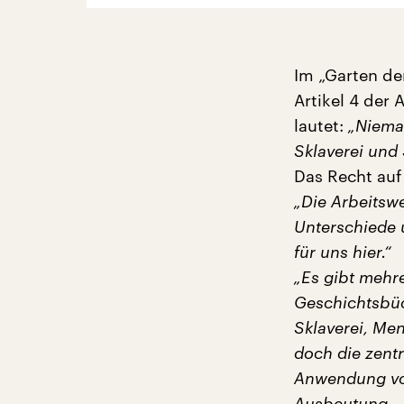
Im „Garten d
Artikel 4 der
lautet:
„Nieman
Sklaverei und 
Das Recht au
„Die Arbeitswe
Unterschiede 
für uns hier.“
„Es gibt mehr
Geschichtsbüc
Sklaverei, Me
doch die zent
Anwendung von
Ausbeutung – 