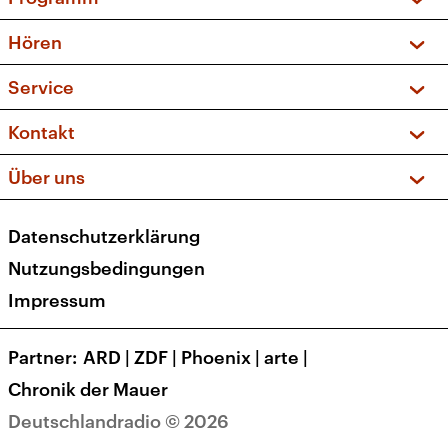
Vorschau und Rückschau
Hören
Sendungen und Podcasts
Livestream
Service
Musikliste
Frequenzen (UKW + DAB+)
FAQ
Kontakt
Kakadu – Das Kinderprogramm
Apps
Archiv
Hörerservice
Über uns
Newsletter
Social Media
Deutschlandradio
RSS
Datenschutzerklärung
Presse
Veranstaltungen
Nutzungsbedingungen
Karriere
Impressum
Transparenz
Korrekturen und Richtigstellungen
Partner
ARD
|
ZDF
|
Phoenix
|
arte
|
Barrierefreiheit
Chronik der Mauer
Deutschlandradio © 2026