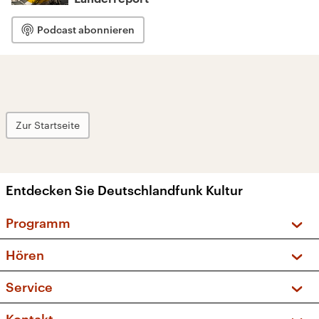
Podcast abonnieren
Zur Startseite
Entdecken Sie Deutschlandfunk Kultur
Programm
Vorschau und Rückschau
Hören
Sendungen und Podcasts
Livestream
Service
Musikliste
Frequenzen (UKW + DAB+)
FAQ
Kakadu – Das Kinderprogramm