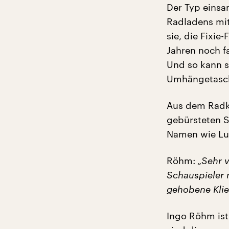
Der Typ einsam
Radladens mit
sie, die Fixie
Jahren noch fa
Und so kann s
Umhängetasche
Aus dem Radkur
gebürsteten S
Namen wie Lud
Röhm:
„Sehr v
Schauspieler m
gehobene Klien
Ingo Röhm ist