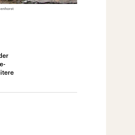
penhorst
der
e-
itere