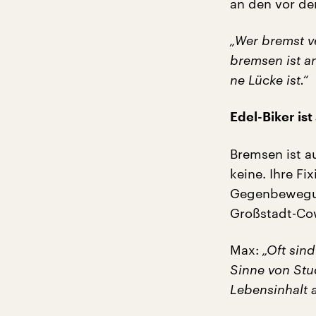
an den vor de
„Wer bremst ve
bremsen ist a
ne Lücke ist.“
Edel-Biker is
Bremsen ist a
keine. Ihre F
Gegenbewegung
Großstadt-Co
Max:
„Oft sin
Sinne von Stud
Lebensinhalt 