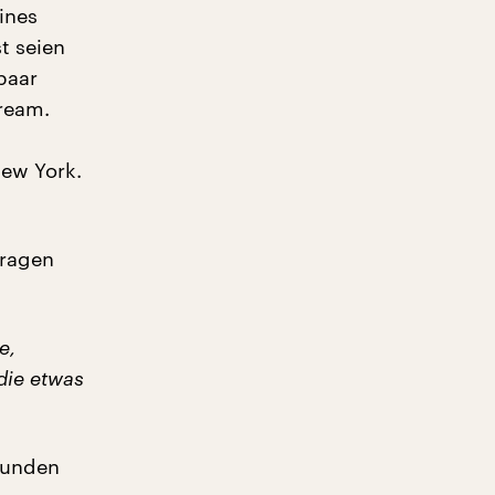
ines
t seien
 paar
tream.
New York.
tragen
e,
die etwas
 Kunden