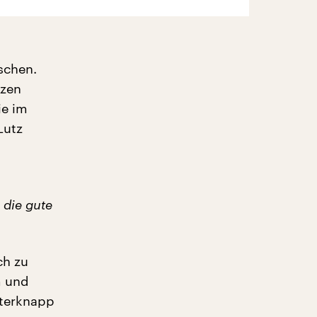
schen.
nzen
ie im
Lutz
 die gute
ch zu
m und
eterknapp