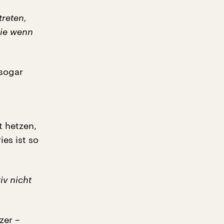
treten,
wie wenn
 sogar
t hetzen,
es ist so
iv nicht
zer –