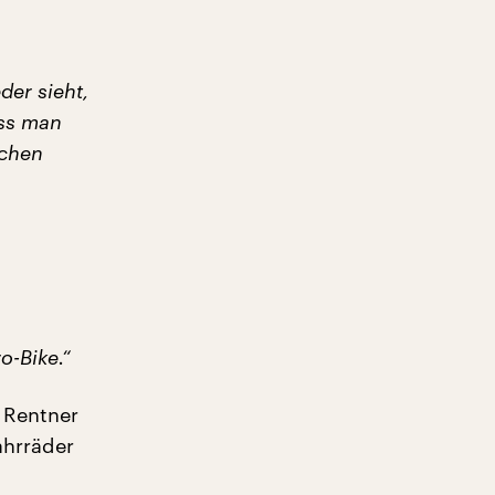
der sieht,
ass man
dchen
o-Bike.“
 Rentner
ahrräder