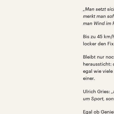
„Man setzt si
merkt man sofo
man Wind im R
Bis zu 45 km/h
locker den Fix
Bleibt nur noc
heraussticht: 
egal wie viele
einer.
Ulrich Gries:
„
um Sport, son
Egal ob Genieß