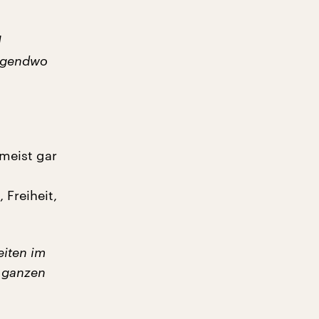
l
irgendwo
meist gar
Freiheit,
eiten im
n ganzen