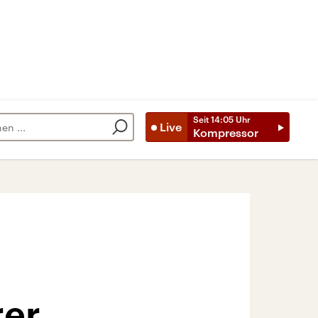
Seit
14:05
Uhr
Live
Kompressor
rer