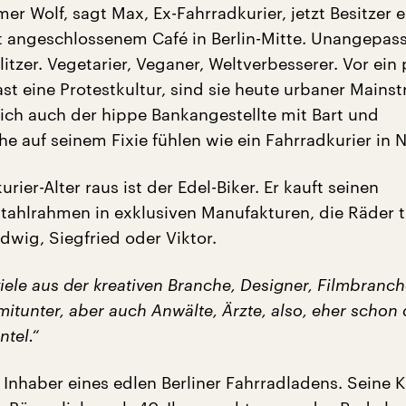
er Wolf, sagt Max, Ex-Fahrradkurier, jetzt Besitzer e
 angeschlossenem Café in Berlin-Mitte. Unangepass
-Flitzer. Vegetarier, Veganer, Weltverbesserer. Vor ein
st eine Protestkultur, sind sie heute urbaner Mains
ich auch der hippe Bankangestellte mit Bart und
 auf seinem Fixie fühlen wie ein Fahrradkurier in 
ier-Alter raus ist der Edel-Biker. Er kauft seinen
tahlrahmen in exklusiven Manufakturen, die Räder 
wig, Siegfried oder Viktor.
iele aus der kreativen Branche, Designer, Filmbranch
itunter, aber auch Anwälte, Ärzte, also, eher schon 
tel.“
 Inhaber eines edlen Berliner Fahrradladens. Seine