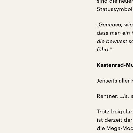
sind die neue
Statussymbol
„Genauso, wie 
dass man ein 
die bewusst so
fährt.“
Kastenrad-Mut
Jenseits aller
Rentner:
„Ja, 
Trotz beigefa
ist derzeit de
die Mega-Mod