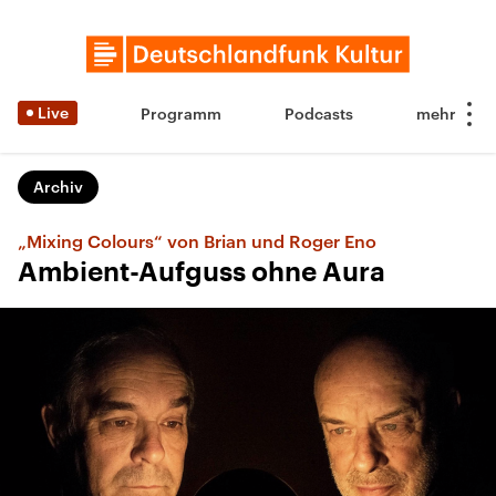
Live
Programm
Podcasts
Archiv
„Mixing Colours“ von Brian und Roger Eno
Ambient-Aufguss ohne Aura